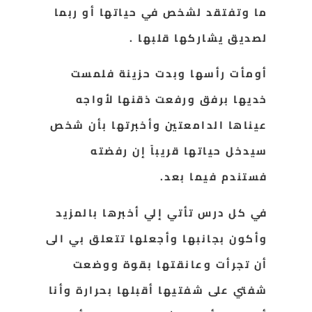
ما وتفتقد لشخص في حياتها أو ربما
لصديق يشاركها قلبها .
أومأت رأسها وبدت حزينة فلمست
خديها برفق ورفعت ذقنها لأواجه
عيناها الدامعتين وأخبرتها بأن شخص
سيدخل حياتها قريباً إن رفضته
فستندم فيما بعد.
في كل درس تأتي إلي أخبرها بالمزيد
وأكون بجانبها وأجعلها تتعلق بي الى
أن تجرأت وعانقتها بقوة ووضعت
شفتي على شفتيها أقبلها بحرارة وأنا