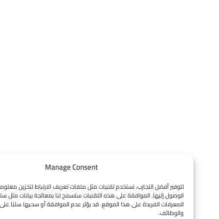
Manage Consent
لتوفير أفضل التجارب، نستخدم تقنيات مثل ملفات تعريف الارتباط لتخزين معلومات الجهاز و
الوصول إليها. الموافقة على هذه التقنيات ستسمح لنا بمعالجة بيانات مثل سلوك التصفح 
المعرفات الفريدة على هذا الموقع. قد يؤثر عدم الموافقة أو سحبها سلبًا على بعض الميز
والوظائف.