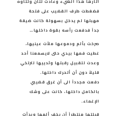
أثارها هذا الشيء وعادت لتأن وتتأوه
فضغطت طرف القضيب على فتحة
مهبلها لم يدخل بسهولة كانت ضيقة
جداً فدفعت رأسه بقوة داخلها…
صرخت بألم ودموعها ملأت عينيها،
غطيت فمها بيدي حتى لايسمعنا أحد
وعدت لتقبيل رقبتها وثدييها لترتخي
قليلاً دون أن أتحرك داخلها.
دفعت مجدداً الى أن غرق قضيبي
بالكامل داخلها، كانت على وشك
الإغماء.
قبلتها منتطراً أن يخف ألمها وبدأت