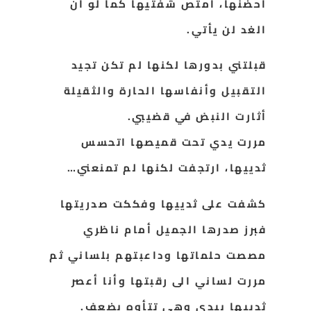
أحضنها، أمتص شفتيها كما لو أن
الغد لن يأتي.
قبلتني بدورها لكنها لم تكن تجيد
التقبيل وأنفاسها الحارة والثقيلة
أثارت النبض في قضيبي.
مررت يدي تحت قميصها اتحسس
ثدييها، ارتجفت لكنها لم تمنعني…
كشفت على ثدييها وفككت صدريتها
فبرز صدرها الجميل أمام ناظري
مصصت حلماتها وداعبتهم بلساني ثم
مررت لساني الى رقبتها وأنا أعصر
ثدييها بيدي وهي تتأوه بضعف.