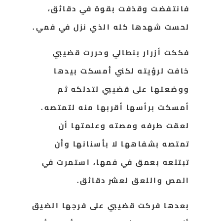
فانتفضت وقذفت بقوة في دقائق،
لحست شهدها كله الذي نزل في فمي.
فككت أزرار بنطالي وحررت قضيبي
خافت لرؤيته لكني أمسكت بيدها
ووضعتها على قضيبي لتدلكه ثم
أمسكت برأسها أقربها منه لتمتصه.
لعقت طرفه ومصته وعلمتها أن
تمتصه بشفاهها لا بأسنانها وأن
تبتلعه بعمق في فمها، استمرت في
المص واللعق لعشر دقائق.
بعدها فركت قضيبي على فرجها الضيق