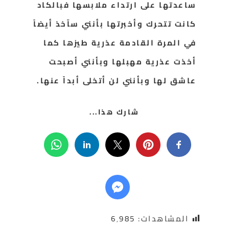
ساعدتها على ارتداء ملابسها فبالكاد
كانت تتحرك وأخبرتها بأنني سآخذ أيضاً
في المرة القادمة عذرية طيزها كما
أخذت عذرية مهبلها وبأنني أصبحت
عاشق لها وبأنني لن أتخلى أبداً عنها.
شارك هذا...
المشاهدات:
6٬985