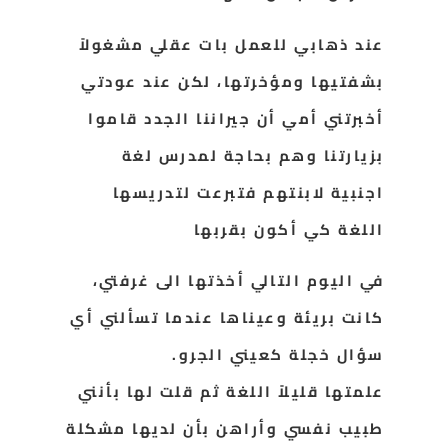
عند ذهابي للعمل بات عقلي مشغولاً
بشفتيها ومؤخرتها، لكن عند عودتي
أخبرتني أمي أن جيراننا الجدد قاموا
بزيارتنا وهم بحاجة لمدرس لغة
اجنبية لابنتهم فتبرعت لتدريسها
اللغة كي أكون
بقربها
في اليوم التالي أخذتها الى
غرفتي،
كانت بريئة وعيناها عندما تسألني أي
سؤال خجلة كعيني الجرو.
علمتها قليلاً اللغة ثم قلت لها بأنني
طبيب نفسي وأراهن بأن لديها مشكلة