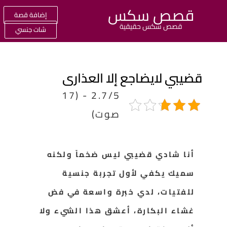
قصص سكس
إضافة قصة
قصص سكس حقيقية
شات جنسي
ضيبي لايضاجع إلا العذارى
2.7/5 - (17
صوت)
أنا شادي قضيبي ليس ضخماً ولكنه
سميك يكفي لأول تجربة جنسية
للفتيات، لدي خبرة واسعة في فض
غشاء البكارة، أعشق هذا الشيء ولا