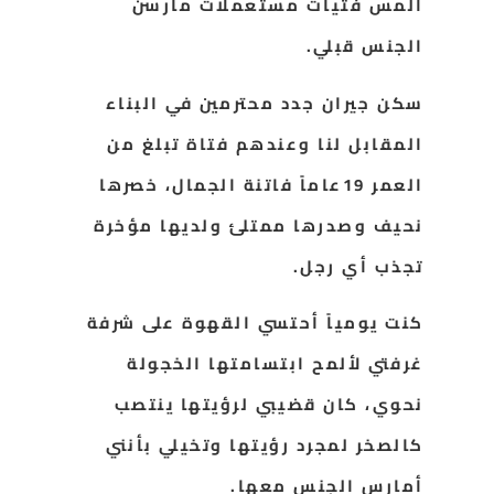
ألمس فتيات مستعملات
مارسن
الجنس قبلي.
سكن جيران جدد محترمين في البناء
المقابل لنا وعندهم فتاة تبلغ من
العمر 19عاماً فاتنة الجمال، خصرها
نحيف وصدرها ممتلئ ولديها مؤخرة
تجذب أي رجل.
كنت يومياً أحتسي القهوة على شرفة
غرفتي لألمح ابتسامتها الخجولة
نحوي، كان قضيبي لرؤيتها ينتصب
كالصخر لمجرد رؤيتها وتخيلي بأنني
أمارس الجنس معها.