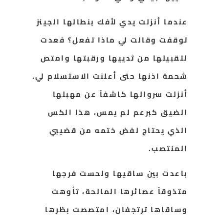
عندما أنزلت يدي لأفك بنطالها الجينز
توقفت وقالت لي ماذا تفعل؟ فعدت
لتقبيلها من ثدييها ورقبتها وامتص
شحمة اذنها حتى أعلنت الاستسلام لي.
أنزلت سروالها كاشفاً عن مهبلها
الضيق كبرعم لم يمس، هذا الكس
الذي يحتاج لفض ختمه من قضيبي
المنتصب.
باعدت بين ساقيها ولحست فرجها
متذوقاً عصائرها المالحة، تأوهت
وساقاها ترتجفان، امتصصت بظرها