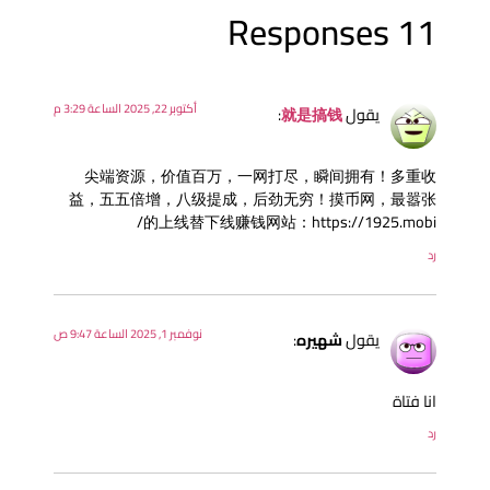
11 Response
أكتوبر 22, 2025 الساعة 3:29 م
يقول
就是搞钱
:
尖端资源，价值百万，一网打尽，瞬间拥有！多重
益，五五倍增，八级提成，后劲无穷！摸币网，最嚣
的上线替下线赚钱网站：https://1925.mobi
د
نوفمبر 1, 2025 الساعة 9:47 ص
يقول
شهيره
:
نا فتاة
د