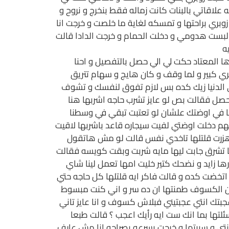
اقاتي بالبنات كانت زماله فقط بنخرج و نروح و
ري براحتها و تمسكه لغاية ما خلصت و خرجت انا
لبست هدومي و دخلت الحمام و خرجت الدادا قالت
ه
ا المعتاد حكت لي الي حصل بالتفصيل و احنا
ري كبير و لما وقف و كان هايج و سهام تتريق
 في الدنيا زيك كده بس لازم تفوق لنفسك و تشوف
حصل فقالت بص لو عايز تشرب حاجه اشربها هنا
نا في اوضتك علشان لو تعتبت تبقي في وسطنا
هم دخلت اوضتي لفيت سيجاره قاعد باشربها لاقيت
هزرت قلتلها تاخدي نفس قالت لو مش هاتقول
ا تشرق جابت ليها مايه شربت وبقت كويسه فقالت
زايد و نضحك كتير خليت امها تعمل لينا شاي
تخضت كده و قالت فاكر ايه قلتلها كل حاجه حتي
 من الكسوف طمنتها ان ده سر و اني كنت مبسوط
ك انتي عجبتيني فبلاش كسوف و انا عايز تاني
ئلتها بما انك ست ايه رأيك اعجب ؟ قالت طبعا
ي و سيبتها و خرجت بسرعه بصراحه انا مش عارف