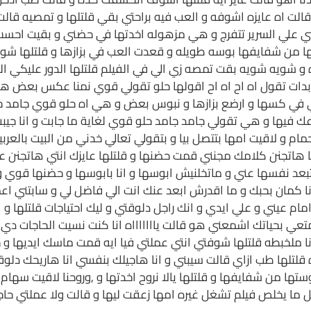
الت اه عايزه اشوفه و العب فيه براحتي بقي قلتلها و تمصيه قا
نبي علي السرير تتفرج و هي مزهوله اخدتها في حضني و بقيت احس
من شفايفها بوسه طويله و قعدت العب في بزازها و قلتلها شوفت
 و شويه شويه بقت تمصه زي الي في الفيلم قلتلها الدور عليكي ا
 بدات تقول اه اح اه اح اقولها حلو تقولي قوي نمنا عكس بعض هي
في كسها و ارضع بزازها و نبوس بعض و هي اه حلو قوي جامد جام
ك فيها و هي تقولي جامد جامد حلو قوي لغاية ما جابت و انا جيبت 
ام و لاقيت امها بتتصل بيا و بتقولي تعالي خدني من البيت بالعرب
ايه انا هاتجنن كلامك مجنني قمت حضنها و قلتلها عايزك انتي هاتج
عد نفسها عني و ماتخلنيش ابوسها و انا بابوسها و حضنها قوي و لا
نا كمان بحبك و ما اقدرش ابعد عنك انت الي فاضل لي و سابتني اع
ت امام عيني و علي ايدي و انك راجل دلوقتي و ليك احتياجات قلتلها
ي بحياتك اشمعني هو قالت ياااااااه انا كنت نسيت الحاجات دي قل
نا ملخبطه قلتلها شوفتي انتي عملتي فيا ايه قمت ماسك ايديها و
تلها طب ازاي قالت سيبني و انا هاجيلك بنفسي انا هاريحك دلوقتي
ها من شفايفها و قلتلها يالا نروح اخدتها و ,وروحنا لاقيت سهام ق
ا يخلص فيلم تشغل غيره امها زعقت ليها و قالت ولا عملتي حاجه