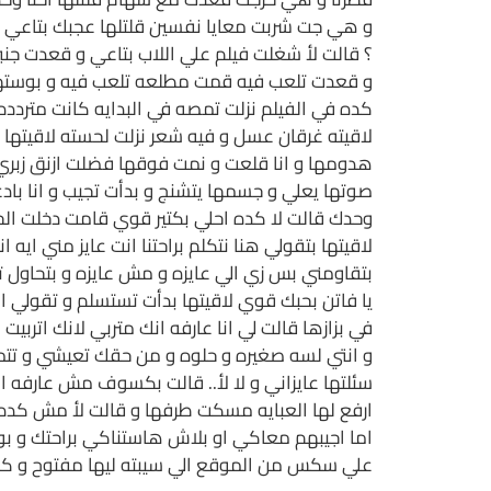
و هي جت شربت معايا نفسين قلتلها عجبك بتاعي ق
؟ قالت لأ شغلت فيلم علي اللاب بتاعي و قعدت ج
و قعدت تلعب فيه قمت مطلعه تلعب فيه و بوستها 
كده في الفيلم نزلت تمصه في البدايه كانت متردده
لاقيته غرقان عسل و فيه شعر نزلت لحسته لاقيتها
هدومها و انا قلعت و نمت فوقها فضلت ازنق زبري 
صوتها يعلي و جسمها يتشنج و بدأت تجيب و انا بادع
وحدك قالت لا كده احلي بكتير قوي قامت دخلت الحم
لاقيتها بتقولي هنا نتكلم براحتنا انت عايز مني 
بتقاومني بس زي الي عايزه و مش عايزه و بتحاول تب
يا فاتن بحبك قوي لاقيتها بدأت تستسلم و تقولي ا
في بزازها قالت لي انا عارفه انك متربي لانك اتربي
و انتي لسه صغيره و حلوه و من حقك تعيشي و تتمتع
سئلتها عايزاني و لا لأ.. قالت بكسوف مش عارفه ا
ارفع لها العبايه مسكت طرفها و قالت لأ مش كده قل
اما اجيبهم معاكي او بلاش هاستناكي براحتك و بوست
علي سكس من الموقع الي سيبته ليها مفتوح و كل م