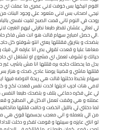
اقوم انيكها بس خوفت لاني عمري ما عملت اي جنس 
نيجي اصحاب بس لاني متعود علي وجود البنات من 
روحت في النوم تاني قمت الصبح لفيت نفسي بالبا
لي تعالي علشان تفطر طبعا نظرتي ليهم اتغيرت لا
.الي حصل امبارح سهام قالت هو انت مش فاكر حاجه 
بنضحك و بنتريق فقلتلها يعني انتو شوفتو كل حاجه
معاها عليا و قعدت تقولي بص انا عارفه الي فيك و
حياتك و تشوف تعمل اي مشروع او تشتغل اي حاجه و
بدل ما يحصلك حاجه بره قلتلها انا مش باشرب غي
قلتلها ماشي و قضينا يومنا عادي ضحك و هزار بس 
سهام بتخبط دخلتها قالت هي ريحة الاوضه فيها 
لامي هات اجرب اديتها اخدت نفس قعدت تكح و كان
لي علي فكره دماغي بتلف و بتضحك طبعا النفس مع
عملته و هي وقفت تعمل الاكل في المطبخ و قعدت 
لما دخلتي لي بالليل اتخضت و خافت قلتلها ماتخ
من الي بتعمله و اني معجب بجسمها قوي هي مش ب
لو انتي عايزه و سيبتها و قومت تفكر و دخلت للداد
تعجب قوي كمان طبعا زي ما قلتلكم في البدايه ه