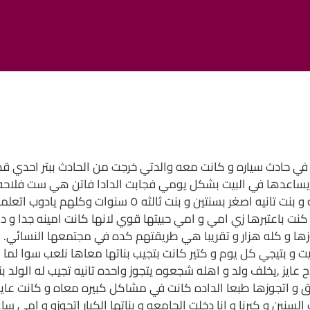
ي حادث سياره و كانت معه والدتي خرجت من الحادث ببتر احدي ق
سنه يعني سنها ٣٤ سنه عندها بنت اصغر مني سنه و بنت تانيه
انا كنت باعتبرها زي امي و امي حبيتها قوي لانها كانت امينه جدا
وزها و كله هزار و تقريبا هي طريقتهم كده في مجتمعها النسائي
ت و بتيجي كل يوم و كتير كانت بتجيب بناتها معاها نلعب سوا لما
لاح عايز ,يخلف ولد و اهله شجعوه يتجوز واحده تانيه تجيب له الولد
و اتجوزها طبعا الداده كانت في مشاكل كبيره معاه و كانت عايز
ن و كبرنا و انا دخلت الجامعه و بناتها الكبار اتجوزو و امي سا