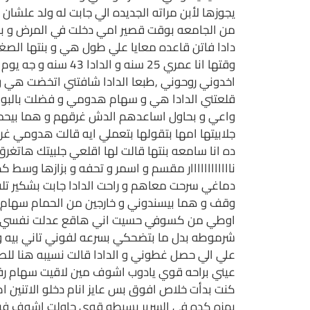
يجوزها لأبن مراته الجديده الي جابت له ولد علشان
من الجامعه بوقت قصير امي دخلت في المرض و بعد
دادا فاتن قاعده معايا علي طول هي و بنتها الصغي
وقتها انا عمري 25
اخدوني روحوني ,طبعا الدادا شافتني اتخضت هي و
قلعتني الدادا هي و سهام هدومي و فضلت بالبوكس
واعي و بحاول اساعدهم الدش غرقهم و هما بيحمو
جلابيتها امها بتقولها بتعملي ايه قالت هدومي غرق
ده انا سامعه بنتها قالت لها اقلعي جلبيتك هاتغرق
ناااااااااااار مقسم و اسمر و تحفه و بزازها وس
دماغي سرحت معاهم و راحت الدادا جابت بشكير تلف 
وقف و هما بيسندوني و خارجين من الحمام سهام ق
اوطي من كسوفي حسيت اني هاقع عدلت نفسي تاني 
شرموطه بدل ما بتضحكي بسرعه لفوني تاني بيه و دخ
علي الي حصل غطوني و الدادا قالت نسيبه هنا للصب
عيني براحه قوي يادوب اشوف مين لاقيت سهام رفعت 
كنت بدأت خلاص افوق بس عايز انام دخلو الاتنين ا
بهزه كده في السرير بسيطه قوي حاولت اشوف فيه 