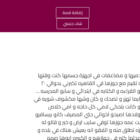
إضافة قصة
شات جنسي
دميها و مضاعفات في اجهزة جسمها كنت وقتها
لسه عيل في المرحله الابتدائيه قررت امي تجيب حد يساعدها في البيت بشكل يومي فجابت الدادا فاتن هي ست فلاحه تقيم مع جوزها في القاهره تكبرني بحوالي ٢٠
 اصغر بسنتين و بنت ثالثه ٥ سنوات وكلهم يادوب اتعلمو القراءه و الكتابه في ابتدائي و سابو المدرسه …
 و دايما تهزر و تضحك و كان وشها مكشوف شويه في
. و كانت بتحكي لامي كل حاجه و امي خلاص
 ولادها اصبحو اخواتي حتي المصيف كانو بيسافرو
 بنت عمه جوزها توفي سايب ارض و خير و قالو له
ه تطلق منه و اتفقو انه يعيش هناك في بلده و
عدتها كتير في جهازهم و الكبيره ابوها صمم