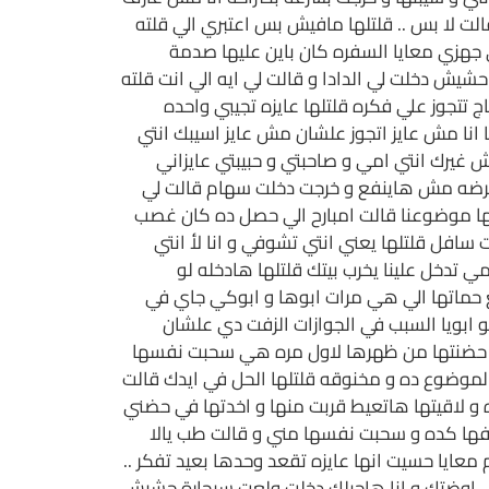
ت لا بس .. قلتلها مافيش بس اعتبري الي قلته
 جهزي معايا السفره كان باين عليها صدمة
يش دخلت لي الدادا و قالت لي ايه الي انت قلته
 تتجوز علي فكره قلتلها عايزه تجيبي واحده
نا مش عايز اتجوز علشان مش عايز اسيبك انتي
يش غيرك انتي امي و صاحبتي و حبيبتي عايزاني
 برضه مش هاينفع و خرجت دخلت سهام قالت لي
لها موضوعنا قالت امبارح الي حصل ده كان غصب
ل قلتلها يعني انتي تشوفي و انا لأ انتي
دخل علينا يخرب بيتك قلتلها هادخله لو
 حماتها الي هي مرات ابوها و ابوكي جاي في
 ابويا السبب في الجوازات الزفت دي علشان
خلت حضنتها من ظهرها لاول مره هي سحبت نفسها
الموضوع ده و مخنوقه قلتلها الحل في ايدك قالت
ه و لاقيتها هاتعيط قربت منها و اخدتها في حضني
يفها كده و سحبت نفسها مني و قالت طب يالا
عايا حسيت انها عايزه تقعد وحدها بعيد تفكر ..
ل اوضتك و انا هاجيلك دخلت ولعت سيجارة حشيش