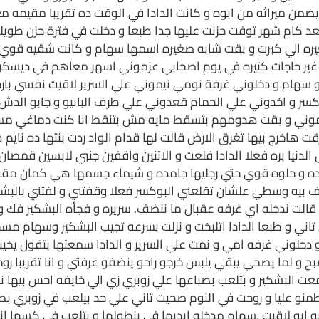
 يضمن ميراثه من ابوه و كانت الدادا في الوقت ده تقريبا مقيمه مع
 كام شهر توفت حزنت عليها جدا طبعا و دخلت في فترة حزن طوي
ره الي كبرت و بقت شابه صغيره اسمها سهام و كانت شقيه قوي و و
 سنه و الدادا 43 سنه و جه يوم غير حاجات كتيره في يوم اصحابي عزموني اسهر مع
 سهام و دخلوني غرفة نومي نيموني علي السرير لاقيت نفسي بارج
ر و اخدوني علي الحمام قعدوني علي طرف البانيو و جابو الدش 
ني و بقت هدومهم بتسقط مايه مش بتنقط انا كنت دماغي مسقطه 
ت هاخرج بيها تغرق الارض قالت لها قدام الواد ردت بنتها ده نايم
 الدنيا بره فعلا الدادا قلعت و الاتنين واقفين جنبي لابسين قم
ط كده و حلوه قوي حتي رجليها جامده و شيماء جسمها هي كمان مق
بيه وسطي علشان تقلعني البوكسر فعلا وقفتني و لفتني بالبشكير 
الت ندخله اي غرفه عقبال ما ننضف. سريره و فجأه البشكير فك 
و طبعا الدادا اتلبخت و نزلت بسرعه تجيب البشكير وسهام مسخ
لوني غرفه امي و نمت علي السرير و الدادا سمعتها بتقول يخيبك 
ح و لما يصحي يبقي يلبس خرجو راحو ينضفو غرفتي و انا تقريبا ر
البشكير و بتلعب بصباعها علي زوبري زي الي خايفه احس بيها نده
طمنو عليا و روحت في النوم صحيت تاني علي حد بيلعب في زوبري بص
ايه لاقيت ,سهام مدخله ايديها في بنطولها و بتلعب في كسها ا