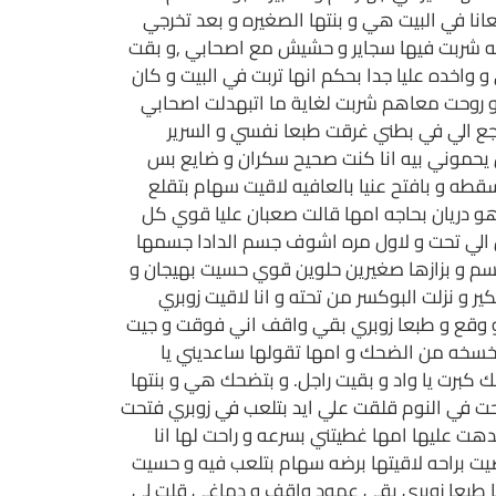
انا في البيت هي و بنتها الصغيره و بعد تخرجي
له شربت فيها سجاير و حشيش مع اصحابي ,و بقت
اخده عليا جدا بحكم انها تربت في البيت و كان
اهم في ديسكو روحت معاهم شربت لغاية ما اتبهدلت اصحابي
ع الي في بطني غرقت طبعا نفسي و السرير
يحموني بيه انا كنت صحيح سكران و ضايع بس
و بافتح عنيا بالعافيه لاقيت سهام بتقلع
 هو دريان بحاجه امها قالت صعبان عليا قوي كل
صان الي تحت و لاول مره اشوف جسم الدادا جسمها
سم و بزازها صغيرين حلوين قوي حسيت بهيجان و
و نزلت البوكسر من تحته و انا لاقيت زوبري
و وقع و طبعا زوبري بقي واقف اني فوقت و جيت
سخه من الضحك و امها تقولها ساعديني يا
كبرت يا واد و بقيت راجل. و بتضحك هي و بنتها
وحت في النوم قلقت علي ايد بتلعب في زوبري فتحت
ت عليها امها غطيتني بسرعه و راحت لها انا
يت براحه لاقيتها برضه سهام بتلعب فيه و حسيت
نا طبعا زوبري بقي عمود واقف و دماغي قلت لي