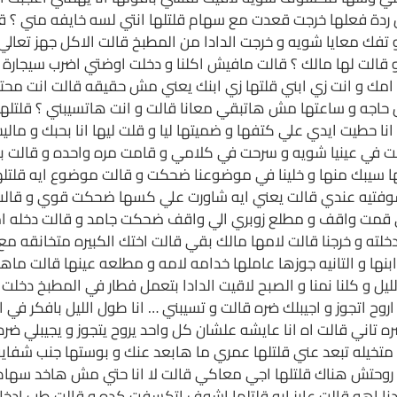
ردة فعلها خرجت قعدت مع سهام قلتلها انتي لسه خايفه مني ؟ قال
تفك معايا شويه و خرجت الدادا من المطبخ قالت الاكل جهز تعالي
الت لها مالك ؟ قالت مافيش اكلنا و دخلت اوضتي اضرب سيجارة حش
امك و انت زي ابني قلتها زي ابنك يعني مش حقيقه قالت انت محتاج
جه و ساعتها مش هاتبقي معانا قالت و انت هاتسيبني ؟ قلتلها ا
نا حطيت ايدي علي كتفها و ضميتها ليا و قلت ليها انا بحبك و مال
بصت في عينيا شويه و سرحت في كلامي و قامت مره واحده و قالت
لتلها سيبك منها و خلينا في موضوعنا ضحكت و قالت موضوع ايه قلت
تيه عندي قالت يعني ايه شاورت علي كسها ضحكت قوي و قالت ساف
قمت واقف و مطلع زوبري الي واقف ضحكت جامد و قالت دخله امي ت
ه و خرجنا قالت لامها مالك بقي قالت اختك الكبيره متخانقه مع
ها و التانيه جوزها عاملها خدامه لامه و مطلعه عينها قالت ماهو
يل و كلنا نمنا و الصبح لاقيت الدادا بتعمل فطار في المطبخ د
 اتجوز و اجيبلك ضره قالت و تسيبني … انا طول الليل بافكر في 
ه تاني قالت اه انا عايشه علشان كل واحد يروح يتجوز و يجيبلي ضر
ش متخيله تبعد عني قلتلها عمري ما هابعد عنك و بوستها جنب شفا
 روحتش هناك قلتلها اجي معاكي قالت لا انا حتي مش هاخد سهام م
نا اهو قالت عايز ايه قلتلها اشوف اتكسفت كده و قالت طب ادخ