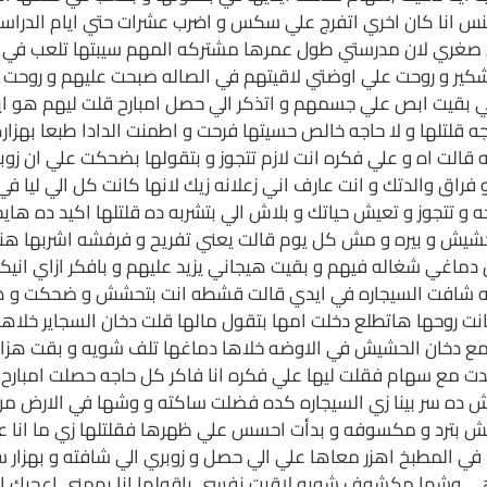
انا كان اخري اتفرج علي سكس و اضرب عشرات حتي ايام الدراسه عل
صغري لان مدرستي طول عمرها مشتركه المهم سيبتها تلعب في زوب
شكير و روحت علي اوضتي لاقيتهم في الصاله صبحت عليهم و روحت 
ني بقيت ابص علي جسمهم و اتذكر الي حصل امبارح قلت ليهم هو اي
قلتلها و لا حاجه خالص حسيتها فرحت و اطمنت الدادا طبعا بهزاره
 قالت اه و علي فكره انت لازم تتجوز و بتقولها بضحكت علي ان زوب
 فراق والدتك و انت عارف اني زعلانه زيك لانها كانت كل الي ليا
 تتجوز و تعيش حياتك و بلاش الي بتشربه ده قلتلها اكيد ده هاي
ر حشيش و بيره و مش كل يوم قالت يعني تفريح و فرفشه اشربها ه
دماغي شغاله فيهم و بقيت هيجاني يزيد عليهم و بافكر ازاي انيك
ايه شافت السيجاره في ايدي قالت قشطه انت بتحشش و ضحكت و 
ت روحها هاتطلع دخلت امها بتقول مالها قلت دخان السجاير خلاه
 دخان الحشيش في الاوضه خلاها دماغها تلف شويه و بقت هزارها 
مع سهام فقلت ليها علي فكره انا فاكر كل حاجه حصلت امبارح ا
افيش ده سر بينا زي السيجاره كده فضلت ساكته و وشها في الارض
ترد و مكسوفه و بدأت احسس علي ظهرها فقلتلها زي ما انا عجبت
ا في المطبخ اهزر معاها علي الي حصل و زوبري الي شافته و بهزار س
ي وشها مكشوف شويه لاقيت نفسي باقولها انا يهمني اعجبك انت