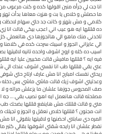
انا جت لي جرأه منين اقولها كده و كنت مرعوب من 
ما حصلش و خلاص يا بت و هزرت معاها بدأت تهزر و 
كلامي و مش بتهزر و كانت جد حتي سهام لاحظت و ق
ده قلتلها ايه هو عيب اني اعجب بيكي قالت انا زي 
تاخدني منك ماهو الي هاتجوزها دي هاتعملي كل حا
الي عايزاني اتجوز و اسيبك سرحت كده في كلامنا و ا
اسيب ده كله و اروح اشوف واحده تانيه لاقيتها 
فيه ايه ؟ قلتلها مافيش قالت مخبيين عليا ايه ق
عني بقي قلتلها طب انا نفسي اشوف عندك الي شوف
ريحتي نفسك امبارح انا مش عارف ارتاح حتي شوفي 
وعدتيني اشوف زيك قالت ماشي ماشي بس دخله دخلت
صف المحروس جوزها علشان ما يزعلش مراته و لا ابن
مصلحته قالت هانعمل ايه اهو نصيب بقي … جه الل
مني و قالت قلتلك مش هاينفع قلتلها بضحك طب اروح
انت مجنون ؟ قلتلها خلاص نعقل و اتجوز و تجيلك ضر
المره دي سابتني احضنها و لاقيتها بتقولي انا م
نفطر علشان انا رايحه شقتي اشوفها بقالي كتير ما
فطرنا و هي خرجت قعدت مع سهام قلتلها احنا وحد