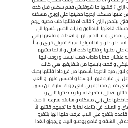
لت ازاي ؟ قلتلها ما شوفتيش فيلم سكس قبل كده
س عليها مسكت ايديها حطيتها علي زوبري مسكته
ي بيتمص ازاي ؟ قالت اه قلتلها طب مصيه زيهم
لحسلك قلعتها البنطلون و نزلت الحس كسها الي
 تمصلي و انا الحس لها و اتعدلت و قلعتها باقي
د حلو حلو و انا اقولها عجبك تقولي قوي و بدأ
علي بطنها و قلتلها كده احلي و لا لما جبتيهم
يه علشان معايا حاجات قمت لبست و روحت ليها
نن عليكي و قمت بايسها من شفايفها هي كانت
ول مره اناديها بأسمها من غير دادا قلتلها بحبك
مل الي عايزه فيها ابوسها و احسس عليها و العب
 و انتي كمان محتاجه زيي انتي جوزك سابك من سنين
تلها تعالي نفتكرها سوا و حضنتها تاني و
 حاططها علي زبي مسكته و سابيته بسرعه انا جيت
 و العبلك في بتاعك لغاية ما تجيبهم قلتلها لأ
اعده بتتفرج علي اللاب عرفت منها انها بتتفرج
 في الشقه و قامو يوضبو البيت و يجهزو الغدا