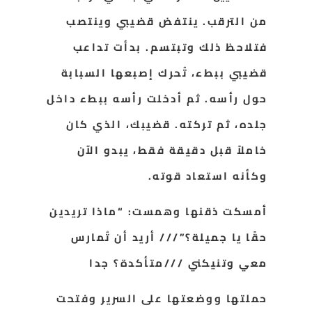
من الترقب. ينتفض قضيبي وينتصب
فتلاحظ ذلك وتبتسم. بدأت تداعب
قضيبي ببطء، تُحرك إصبعها السبابة
حول رأسه. ثم أدخلت رأسه ببطء داخل
جلده، ثم تركته. قضيبك، الذي كان
خاملاً قبل دقيقة فقط، يبدو الآن
وكأنه استعاد قوته.
أمسكت ذقنها وهمست: “ماذا تريدين
حقًا يا جميلة؟”/// أريد أن تُمارس
معي وتنيكني ///متأكدة؟ جدا
حملتها ووضعتها على السرير وفتحت