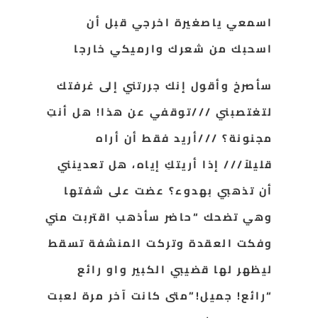
اسمعي ياصغيرة اخرجي قبل أن
اسحبك من شعرك وارميكي خارجا
سأصرخ وأقول إنك جررتني إلى
غرفتك
لتغتصبني ///توقفي عن هذا! هل أنتِ
مجنونة؟ ///أريد فقط أن أراه
قليلاً/// إذا أريتكِ إياه، هل تعدينني
أن تذهبي بهدوء؟ عضت على شفتها
وهي تضحك “حاضر سأذهب اقتربت مني
وفكت العقدة وتركت المنشفة تسقط
ليظهر لها قضيبي الكبير واو رائع
“رائع! جميل!”متى كانت آخر مرة لعبت