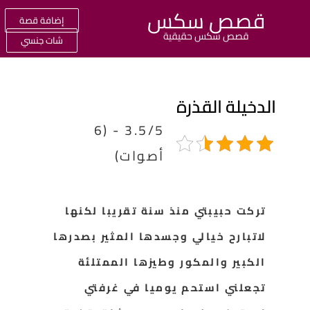
قصص سكس
إضافة قصة
قصص سكس حقيقية
شات جنسي
لدخيلة القذرة
3.5/5 - (6
أصوات)
تركت حبيبتي منذ سنة تقريبا لكنها
لاتبارح خيالي وجسدها المثير بصدرها
الكبير والمكور وطيزها الممتلئة
تجعلني استحم يوميا في غرفتي