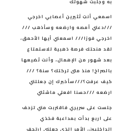
به وجلبت شهوتك
اسمعي أنتِ تُثيرين أعصابي اخرجي
///دعني أمصه وارضعه وسأذهب ///
اخرجي فورًا/// اسمعني أيها الأحمق،
لقد منحتك فرصة ذهبية للاستمتاع
بعد شهور من الإهمال، وأنت تُضيعها
بالصراخ! منذ متى تركتك؟ سنة؟ ///
كيف عرفتِ؟///سأخبرك إن جعلتني
ارضعه ///حسنا افعلي ماشئتي
جلست على سريري فاقتربت مني تزحف
على اربع بدأت بمداعبة فخذي
الداخليين، الأمر الذي جعلني ارتجف