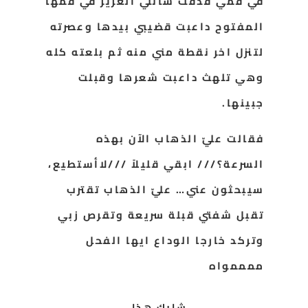
في فمي قذفت سائلي الغزير في فمها
المفتوح داعبت قضيبي بيدها وعصرته
لتنزل اخر نقطة مني منه ثم بلعته كله
وهي تلهث
داعبت شعرها وقبلت
جبينها.
فقالت عليّ الذهاب الآن بهذه
السرعة؟/// ابقي قليلاً ///لاأستطيع،
سيبحثون عني… عليّ الذهاب تقترب
تقبل شفتي قبلة سريعة وتقرص زبي
وتركد خارجا الوداع ايها الفحل
ممممواه
شارك هذا...