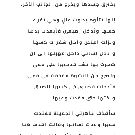
يخترق جسدها ويخرج من الجانب الآخر.
إنها تتأوه بصوت عالٍ وهي تفرك
كسها وتُدخل إصبعين فأبعدت يدها
ونزلت امتص واكل شفرات كسها
وادخل لساني داخل مهبلها الى ان
شعرت بها تشد قدميها على فمي
وتصرخ من النشوة فقذفت في فمي
فأدخلت قضيبي في كسها الضيق
ونكتها حتى فقدت وعيها.
سأقذف عاهرتي الجميلة ففتحت
فمها ومدت لسانها وقالت اقذف هنا