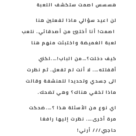
هسسس اصمت ستكشف اللعبة
لن اعيد سؤالي ماذا تفعلين هنا
اصمت! أنا أختبئ من أصدقائي. نلعب
لعبة الغميضة واختبئت منهم هنا
كيف دخلت؟…من الباب!….لكني
أقفلته…. لا أنت لم تفعل. ثم نظرت
الى جسدي وتحديدا للمنشفة وقالت
ماذا تخفي هناك؟ وهي تضحك.
اي نوع من الأسئلة هذا ؟….ضحكت
مرة أخرى…. نظرت إليها رافعًا
حاجبي/// أرني!