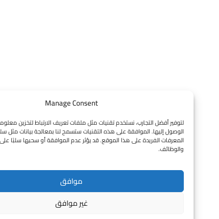
Manage Consent
لتوفير أفضل التجارب، نستخدم تقنيات مثل ملفات تعريف الارتباط لتخزين معلومات الجهاز و
الوصول إليها. الموافقة على هذه التقنيات ستسمح لنا بمعالجة بيانات مثل سلوك التصفح 
المعرفات الفريدة على هذا الموقع. قد يؤثر عدم الموافقة أو سحبها سلبًا على بعض الميز
والوظائف.
موافق
غير موافق