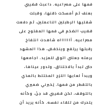
فمها على مصراعيه. داعبتَ قضيبي
بعنف ثم أمسكت ذقنها، وقبلت
شفتيها الرطبتين الناعمتين، ثم دفعت
قضيب الضخم في فمها المفتوح على
مصراعيه. آااااااه شاهدت انتفاخ
رقبتها يرتفع وينخفض، هذا المشهد
برمته جعلني اتوق للمزيد. اجامعها
حتى تبدأ بالاختناق، وتدور عيناها،
ويبدأ لعابها اللزج المختلط بالمذي
بالتقطر من فمها. يُخبرني ضميري
بالتوقف، لكن قضيبي قد جنّ، وكأنه
يتحرك من تلقاء نفسه. كأنه يريد أن