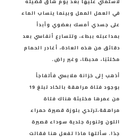
لاستمني عليها بعد يوم شاق قضيته
في العمل الممل وبينما ينساب الماء
على جسدي أمسك بعضوي وأبدأ
بمداعبته ببطء، وتتسارع أنفاسي بعد
دقائق من هذه العادة، أغادر الحمام
مكتئبًا، محبطًا، وغير راضٍ.
أذهب إلى خزانة ملابسي فأتفاجأ
بوجود فتاة مراهقة بالكاد تبلغ 19
من عمرها مختبئة هناك فتاة
مراهقة،ترتدي بلوزة قصيرة حمراء
اللون وتنورة جلدية سوداء قصيرة
جدًا. سألتها ماذا تفعل هنا فقالت