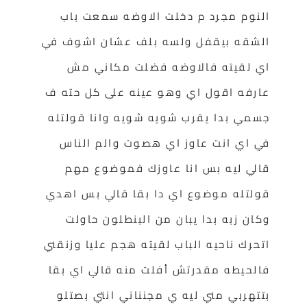
النوم مجرد م دخلت الاوضه سمعت باب
الشقه بيقفل ولسه بلف عشان اشوف في
اي لقيته فالاوضه فضلت مكاني مش
عارفه اقول اي وهو عينه على كل حته ف
جسمي بدا يقرب شويه شويه وانا قولتله
في اي انت عاوز اي هصوت والم الناس
قالي ليه بس انا عاوزك فموضوع مهم
قولتله موضوع اي دا بقا قالي بس اهدي
وكان زبه بدا يبان من البنطلون حاولت
اتحرك ناحيه الباب لقيته هجم عليا وزنقني
فالحيطه مقدرتش أفلت منه قالي اي بقا
بتتهربي مني ليه ي مجنناني انتي بصتلو