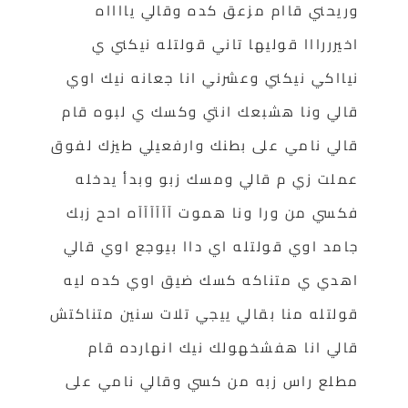
وريحني قاام مزعق كده وقالي يااااه
اخيرررااا قوليها تاني قولتله نيكني ي
نيااكي نيكني وعشرني انا جعانه نيك اوي
قالي ونا هشبعك انتي وكسك ي لبوه قام
قالي نامي على بطنك وارفعيلي طيزك لفوق
عملت زي م قالي ومسك زبو وبدأ يدخله
فكسي من ورا ونا هموت آآآآآآه احح زبك
جامد اوي قولتله اي داا بيوجع اوي قالي
اهدي ي متناكه كسك ضيق اوي كده ليه
قولتله منا بقالي ييجي تلات سنين متناكتش
قالي انا هفشخهولك نيك انهارده قام
مطلع راس زبه من كسي وقالي نامي على