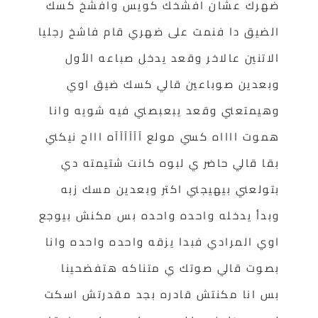
ضهرك عشان افشخك كويس وافشخ كسك
الضيق دا فنمت على ضهري قام فاشخ رجليا
الاتنين عالاخر وقعد يدخل صباعه الأول
وبعدين صوباعين قالي كسك ضيق اوي
وهيمتعني وقعد يبعبصني فيه شويه وانا
هموت ااااه كسي مولع آآآآآآه اااح نيكني
بقا قالي حاضر ي لبوه كانت شتيمته دي
بتولعني بيهيجني اكتر وبعدين مسك زبه
وبدأ يدخله واحده واحده بس مكنش بيوجع
اوي المرادي فبدا يزقه واحده واحده وانا
بصوت قالي صوتك ي متناكه هتفضحينا
بس انا مكنتش قادره بجد مقدرتش اسكت