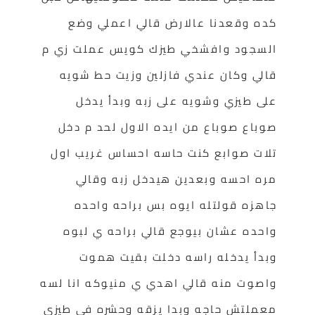
كده وقعدنا عالارض قالي اعملي وضع
السجود وافشخي طيزك كويس عملت زي م
قالي وكان عندي فازلين وزيت حط شويه
على طيزي وشويه على زبه وبدأ يدخل
صوباع صوباع من ايده الاول لحد م دخل
تلات صوابع كنت حاسه احساس غريب اول
مره احسه وبعدين هيدخل زبه وقالي
جاهزه قولتله ايوه بس براحه واحده
واحده عشان بيوجع قالي براحه ي لبوه
وبدأ يدخله راسه دخلت بقيت هموت
واصوت منه قالي اهدي ي منيوكه انا لسه
معملتش حاجه وبدا يزقه وحشره في طيزي