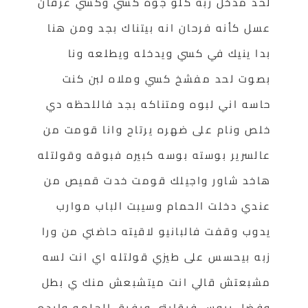
لحد مدخل زبه كلو جوه كسي وكسي غرقان
عسل كأنه فرحان انه بيتناك بجد ومن هنا
بدا ينيك في كسي ويدخله ويطلعه ونا
بصوت لحد مفشخ كسي وملاه لبن كنت
حاسه اني لبوه ومتناكه بجد فاللحظه دي
خلص ونام على ضهره يرتاح وانا قومت من
عالسرير بوسته بوسه كبيره فبوقه وقولتله
هاخد شاور واجيلك قومت خدت قميص من
عندي دخلت الحمام وسيبت الباب موارب
يدوب وقفت فالبانيو لاقيته حاضني من ورا
زبه بيحسس على طيزي قولتله اي انت لسه
مشبعتش قالي انت ميتشبعش منك ي بطل
وفضل يبوس فرقابتي ويفرق الحلمه وايده