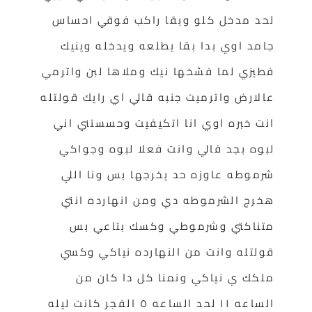
لحد مدخل كلو وبقا راكب فوقي احساس
جامد اوي بدا بقا يطلعه ويدخله وينيك
فطيزي لما فشخها نيك وملاها لبن واترمي
عالارض واترميت جنبه قالي اي رايك قولتله
انت خبره اوي انا اتكيفيت وحسستني اني
لبوه بجد قالي وانت فعلا لبوه وجواكي
شرموطه عاوزه حد يخرجها بس ونا اللي
هخرج الشرموطه دي ومن انهارده انتي
متناكتي وشرموطي وكسك بتاعي بس
قولتله وانت من النهارده نياكي وكسي
ملكك ي نياكي ونمنا كل دا كان من
الساعه ١١ لحد الساعه ٥ الفجر كانت ليله