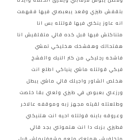
بتقفش طيزي وقعد يبعبصني فيها ففهمت
انه عاوز ينكني فيها قولتله بس انا
متناكتش فيها قبل كده قالي متقلقيش انا
هفتحالك وهفشخك هخليكي تمشي
فاشخه رجليكي من كتر النيك والفشخ
فيكي قولتله ماشي ينياكي اطلع انت
هخلص الشاور واجيلك قالي ماشي يبطل
ورزعني بعبوص في طيزي ولعني بقا خلصت
وطلعتله لقيته مجهز زبه وموقفه عالاخر
وعروقه باينه قولتله احيه انت هتنيكني
فطيزي بزبك دا انت هتموتني بجد قالي
متخافيش همتعك متعه مشوفتيهاش قبل