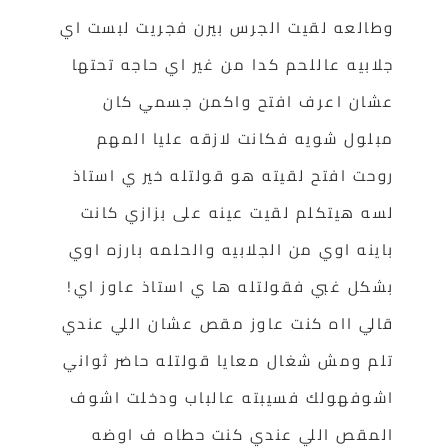
وطالعه لقيت الجرس بيرن فجريت لبست اي
جلابيه عاللحم كدا من غير اي حاجه تحتها
عشان اعرف افتح واكمن جسمي كان
مبلول شويه فكانت لازقه عليا المهم
روحت افتح لقيته هو قولتله خير ي استاذ
لسه هيتكلم لقيت عينه على بزازي كانت
باينه اوي من الجلابيه والحلمه بارزه اوي
بشكل غبي فقولتله ها ي استاذ عاوز اي!
قالي ااه كنت عاوز مقص عشان اللي عندي
تلم ومش شغال معايا قولتله حاضر ثواني
اشوفهولك فسيبته عالباب ودخلت اشوف
المقص اللي عندي كنت حطاه ف اوضه