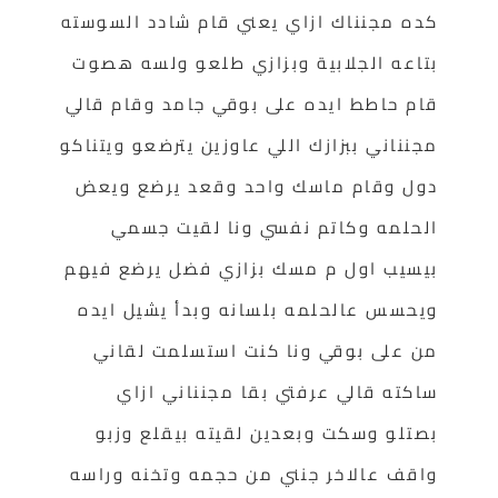
كده مجنناك ازاي يعني قام شادد السوسته
بتاعه الجلابية وبزازي طلعو ولسه هصوت
قام حاطط ايده على بوقي جامد وقام قالي
مجنناني ببزازك اللي عاوزين يترضعو ويتناكو
دول وقام ماسك واحد وقعد يرضع ويعض
الحلمه وكاتم نفسي ونا لقيت جسمي
بيسيب اول م مسك بزازي فضل يرضع فيهم
ويحسس عالحلمه بلسانه وبدأ يشيل ايده
من على بوقي ونا كنت استسلمت لقاني
ساكته قالي عرفتي بقا مجنناني ازاي
بصتلو وسكت وبعدين لقيته بيقلع وزبو
واقف عالاخر جنني من حجمه وتخنه وراسه