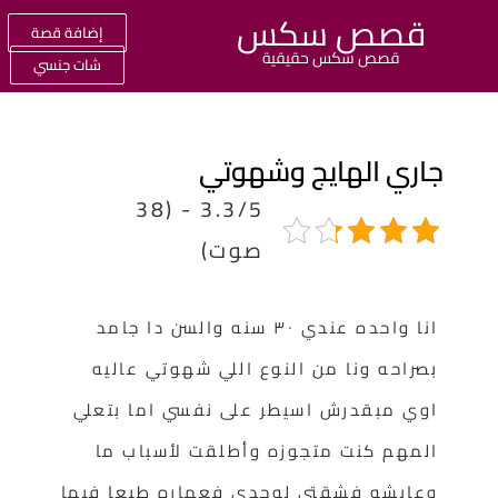
قصص سكس
إضافة قصة
قصص سكس حقيقية
شات جنسي
اري الهايج وشهوتي
3.3/5 - (38
صوت)
انا واحده عندي ٣٠ سنه والسن دا جامد
بصراحه ونا من النوع اللي شهوتي عاليه
اوي مبقدرش اسيطر على نفسي اما بتعلي
المهم كنت متجوزه وأطلقت لأسباب ما
وعايشه فشقتي لوحدي فعماره طبعا فيها