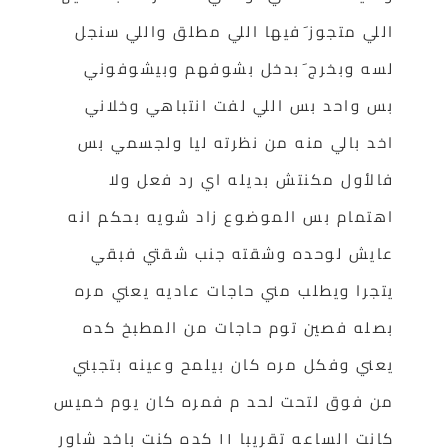
اللي متجوز َفيها اللي مطلق واللي سنجل
لسه وبخرج َبدخل بشوفهم وبيشوفوني
بس واحد بس اللي لفت انتباهي وخلاني
اخد بالي منه من نظرته ليا ولجسمي بس
فالأول مكنتش بديله اي رد فعل ولا
اهتمام بس الموضوع زاد شويه بحكم انه
عايش لوحده وشقته جنب شقتي فبقي
يتجرا ويطلب مني حاجات عاديه يعني مره
بصله فصين توم حاجات من المطبخ كده
يعني وفكل مره كان بيلمح وعينه بتجبني
من فوق لتحت لحد م فمره كان يوم خميس
كانت الساعه تقريبا ١١ كده كنت باخد شاور