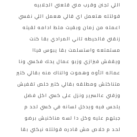
اللي تجنن وقرب مني قلعني الجلابيه
قولتله هتعمل اي قالي هعمل اللي نفسي
اعمله من زمان وبقيت ملط ادامه لقيته
زنقني فالحيطه تاني المرادي بقا كنت
مستمتعه واستسلمت بقا يبوس فياا
ويقفش فبزازي وزبو عمال يحك فكسي ونا
عماله اتأوه وهموت واتناك منه بقالي كتير
متناكتش ومطلقه بقالي كتير خلص تقفيش
وزقني عالسرير ونزل على كسي اكل فضل
يلحس فيه ويدخل لسانه في كسي لحد م
جبتهم عليه وكل دا لسه مناكنيش برضو
لحد م خلاص مش قادره قولتله نيكني بقا