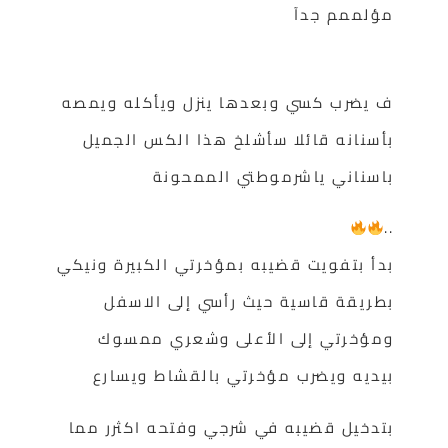
مؤلممم جدآ
ف يضرب كسي وبعدها ينزل ويأكله ويمصه
بأسنانه قائلا سأشلخ هذا الكس الجميل
باسناني ياشرموطتي الممحونة
..
بدأ بتفويت قضيبه بمؤخرتي الكبيرة ونيكي
بطريقة قاسية حيث رأسي إلى الاسفل
ومؤخرتي إلى الأعلى وشعري ممسوك
بيديه ويضرب مؤخرتي بالقشاط ويسارع
بتدخيل قضيبه في شرجي وفتحه اكثرر مما