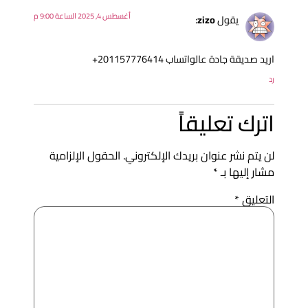
أغسطس 4, 2025 الساعة 9:00 م
يقول
zizo
:
ريد صديقة جادة عالواتساب 201157776414+
د
ترك تعليقاً
ن يتم نشر عنوان بريدك الإلكتروني.
الحقول الإلزامية
شار إليها بـ
*
لتعليق
*