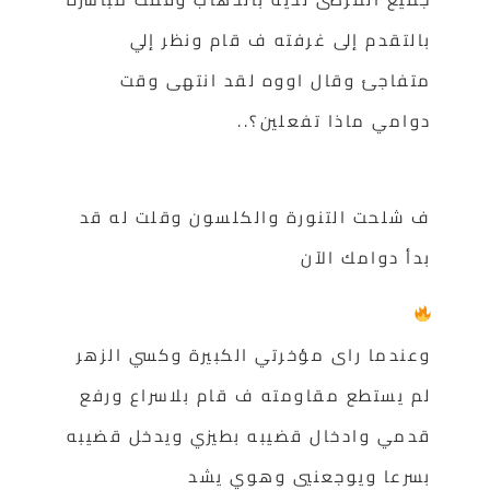
بالتقدم إلى غرفته ف قام ونظر إلي
متفاجئ وقال اووه لقد انتهى وقت
دوامي ماذا تفعلين؟..
ف شلحت التنورة والكلسون وقلت له قد
بدأ دوامك الآن
وعندما راى مؤخرتي الكبيرة وكسي الزهر
لم يستطع مقاومته ف قام بلاسراع ورفع
قدمي وادخال قضيبه بطيزي ويدخل قضيبه
بسرعا ويوجعنيي وهوي يشد