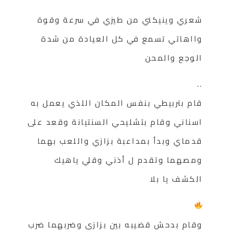
شعري وينيكني من طيزي في سرعة وقوة
وااهاتي تسمع في كل العيادة من شدة
الوجع والمحن
..
قام بتربيطي بنفس المكان اللذي يعمل به
اسناني وقام بتشليحي السنتيانة وقعد على
قدماي وبدأ بمداعبة بزازي واللعب بهما
ومصهما وتقدم ل أذني وقلي ياهيك
الكشف يا بلا
وقام بدحش قضيبه بين بزازي وضربهما ضرب