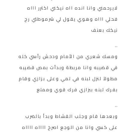
لايرحمني وانا انده ااه نيكني اكترر اااه
فحلي اااه وهوي يقول لي شرموطتي رح
نيكك بعنف
..
ومسك شعري من الأمام ودحش رأسي كله
في قضيبه وانا مربطة وبدأت بمص قضيبه
مطولآ لنزل لبنه في تمي وعلى بزازي وقام
بفرك لبنه ببزازي فرك قوي وممتع
..
وبعدها قام وجلب القشاط وبدأ بالضرب
على كسي وانا من الوجع اصرخ ااااه ااااه