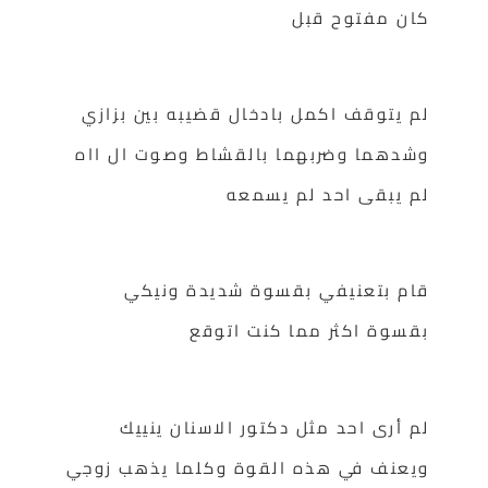
كان مفتوح قبل
لم يتوقف اكمل بادخال قضيبه بين بزازي
وشدهما وضربهما بالقشاط وصوت ال ااه
لم يبقى احد لم يسمعه
قام بتعنيفي بقسوة شديدة ونيكي
بقسوة اكثر مما كنت اتوقع
لم أرى احد مثل دكتور الاسنان ينييك
ويعنف في هذه القوة وكلما يذهب زوجي