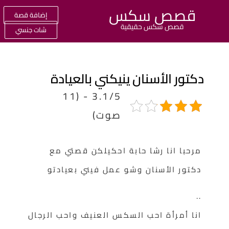
قصص سكس
إضافة قصة
قصص سكس حقيقية
شات جنسي
كتور الأسنان ينيكني بالعيادة
3.1/5 - (11
صوت)
مرحبا انا رشا حابة احكيلكن قصتي مع
دكتور الأسنان وشو عمل فيني بعيادتو
..
انا أمرأة احب السكس العنيف واحب الرجال