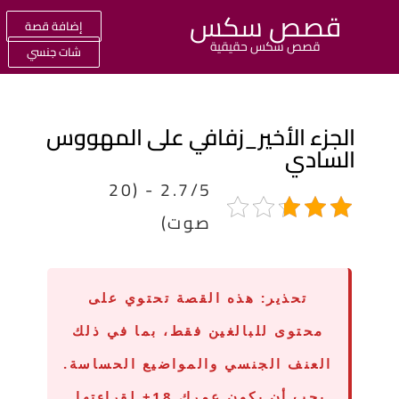
قصص سكس
إضافة قصة
قصص سكس حقيقية
شات جنسي
لجزء الأخير_زفافي على المهووس
لسادي
2.7/5 - (20
صوت)
تحذير:
هذه القصة تحتوي على
محتوى للبالغين فقط، بما في ذلك
العنف الجنسي والمواضيع الحساسة.
يجب أن يكون عمرك 18+ لقراءتها.