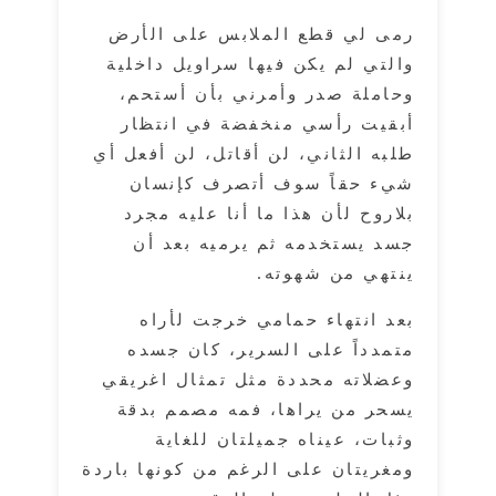
رمى لي قطع الملابس على الأرض
والتي لم يكن فيها سراويل داخلية
وحاملة صدر وأمرني بأن أستحم،
أبقيت رأسي منخفضة في انتظار
طلبه الثاني، لن أقاتل، لن أفعل أي
شيء حقاً سوف أتصرف كإنسان
بلاروح لأن هذا ما أنا عليه مجرد
جسد يستخدمه ثم يرميه بعد أن
ينتهي من شهوته.
بعد انتهاء حمامي خرجت لأراه
متمدداً على السرير، كان جسده
وعضلاته محددة مثل تمثال اغريقي
يسحر من يراها، فمه مصمم بدقة
وثبات، عيناه جميلتان للغاية
ومغريتان على الرغم من كونها باردة