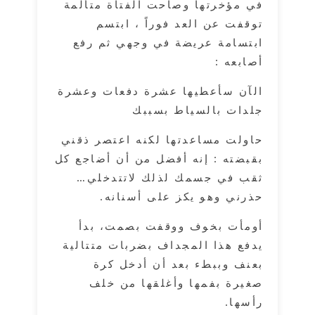
في مؤخرتها وصاحت الفتاة متألمة
توقفت عن العد فوراً ، ابتسم
ابتسامة عريضة في وجهي ثم رفع
أصابعه :
الآن سأعطيها عشرة دفعات وعشرة
جلدات بالسياط بسببك
حاولت مساعدتها لكنه اعتصر ذقني
بقبضته : إنه أفضل من أن أضاجع كل
ثقب في جسمك لذلك لاتتدخلي…
حذرني وهو يكز على أسنانه.
أومأت بخوف ووقفت بصمت، بدأ
يدفع هذا المجداف بضربات متتالية
بعنف وببطء بعد أن أدخل كرة
صغيرة بفمها وأغلقها من خلف
رأسها.