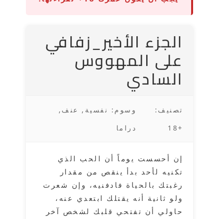
الجزء الأخير_زفافي
على المهووس
السادي
تصنيف:
وسوم: نفسية, عنف,
+18
دراما
إن أحسست يوماً أن الحب الذي
تكنيه لأحد بدأ ينقص من مقدار
رغبتك بالحياة فادفنيه، وإن شعرت
ولو ثانية أنه يقتلك ابتعدي عنه،
حاولي أن تفتحي قلبك لشخص آخر