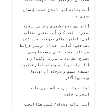
أنت بحاجة الى العلاج لست إنسان
سوي لا
آاااه لف يده بشعري وجرني ناحية
صدره : لقد كان أبي يتفنن بعذاب
أمي، أذاقها مالم تذوقيه بعد، كان
يضاجعها أمامي بعد أن يرسم خرائط
من التشوهات على جسدها وهي
تصرخ تطالبه بالمزيد، وكلما زاد
أذاه زاد حبها له وتركع أمام قضيبه
تمتصه بنهم وتترجاه أن يهينها
ويعذبها أكثر
لقد أحبته لدرجة أنه حين مات
انتحرت خلفه.
أنتم عائلة مختلة/ ليس هذا الحب