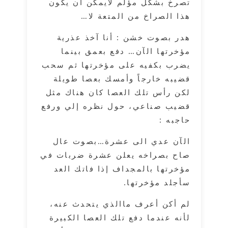
تصرخ بشكل مؤلم لايمكن أن يكون
هذا الصراخ من المتعة لا…
هدر بصوت خشن : أنا آخذ عذرية
مؤخرتها الآن… دفع بعمق بينما
يضرب بكفيه على مؤخرتها ثم سحب
قضيبه خارجاً وأمسك بعصا طويلة
لكن رأس تلك العصا كان هناك مثل
قضيب صناعي، حول نظره إلي ورفع
حاجبه :
الآن عدي الى عشرة…بصوت عال
صاح بصراخه يعلن عشرة ضربات في
مؤخرتها بالمجداف إذا فاتك العد
سأجلد مؤخرتها.
لم أكن أعرف ماالذي يتحدث عنه،
لأنه عندما دفع تلك العصا الكبيرة