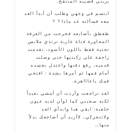
يريني قضيبه المنتفخ.
ابتسم في وجهي وطلب أن أبدأ العد
معه فسألته عد ماذا？？
طقطق بأصابعه فخرجت من الغرفة
المجاورة فتاة عارية ترتدي ملابس
تحتية فقط باللون الأسود، تقدمت
زاحفة على ركبتيها حتى وصلت
قدميه، رفع ذقنها واعتدل بجسده
أمام فمها ثم أمرها بشدة : افتحي
فمك ياعاااهرة.
لقد تراجعت وأردت أن أمشي بعيداً
لكنه سحبني كما لوأن لديه عيون
خلفية: ابقي هنا وابدأي العد
ولاتتحركي، لاأريد أن أضاجعك بدلاً
منها…