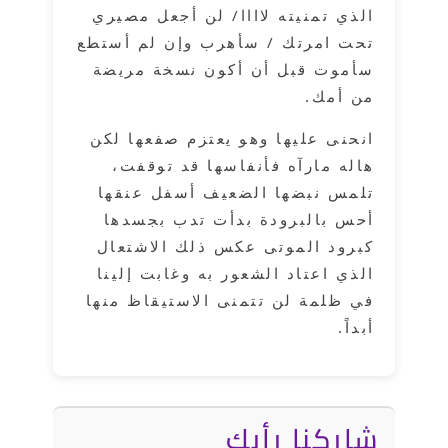
الذي تمنيته لاااا/ لن أجعل مصيري
تحت امرتك / سأهرب وإن لم أستطع
سأموت قبل أن أكون نسخة مريضة
من أمك.
انحنى عليها وهو يعتزم صفعها لكن
هاله مارآه فأنفاسها قد توقفت،
تلمس نبضها الضعيف أسفل عنقها
أحس بالبرودة بدأت تدب بجسدها
كبرود الموتى عكس ذلك الاشتعال
الذي اعتاد الشعور به وغابت إلينا
في ظلمة لن تتمنى الاستيقاظ منها
أبداً.
شاركنا رأيك