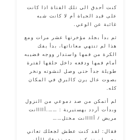
كنت أحدق الى تلك الفتاة اذا كانت
على قيد الحياة أم لا كانت شبه
غائبة عن الوعي.
ثم بدأ بجلد مؤخرتها عشر مرات ومع
هذا لم تنتهي معاناتها، بدأ يفك
الكرة من فمها واستدار ووجه قضيبه
أمام فمها ودفعه داخل حلقها لفترة
طويلة جداً حتى وصل لنشوته ونخر
بصوت عال يرن كالبرق في المكان
كله.
لم أتمكن من صد دموعي من النزول
وبدأت أردد بهستيرية : …….أاااانت
مريض / أاااانت مختل……
فقال: لقد كنت عطش لجعلك تعاني
معي لن تتركيني بعد تذوقك الألم