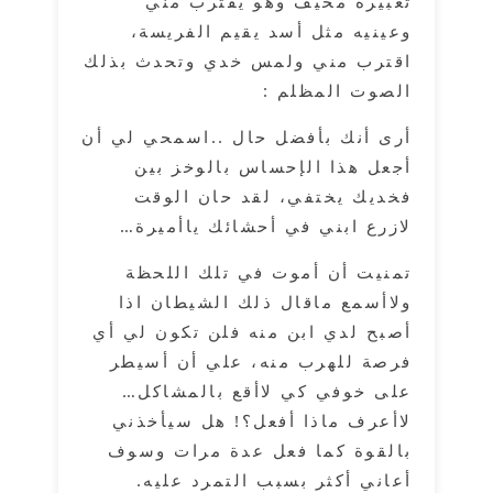
تعبيره مخيف وهو يقترب مني
وعينيه مثل أسد يقيم الفريسة،
اقترب مني ولمس خدي وتحدث بذلك
الصوت المظلم :
أرى أنك بأفضل حال ..اسمحي لي أن
أجعل هذا الإحساس بالوخز بين
فخديك يختفي، لقد حان الوقت
لازرع ابني في أحشائك ياأميرة…
تمنيت أن أموت في تلك اللحظة
ولاأسمع ماقال ذلك الشيطان اذا
أصبح لدي ابن منه فلن تكون لي أي
فرصة للهرب منه، علي أن أسيطر
على خوفي كي لاأقع بالمشاكل…
لاأعرف ماذا أفعل؟! هل سيأخذني
بالقوة كما فعل عدة مرات وسوف
أعاني أكثر بسبب التمرد عليه.