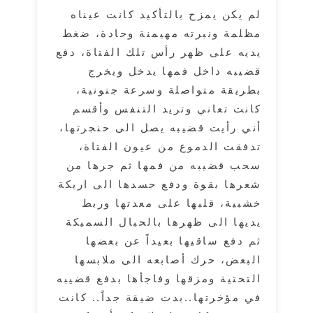
لم يكن يمزح بالتأكيد كانت عيناه
مظلمة ونبرته مهيمنة وحادة، ضغط
يديه على ظهر رأس تلك الفتاة، دفع
قضيبه داخل فمها يدخل ويخرج
بطريقة متواصلة وسرعة جنونية،
كانت تعاني وتريد التنفس وأقسم
أني رأيت قضيبه يصل الى حنجرتها،
تدفقت الدموع من عيون الفتاة،
سحب قضيبه من فمها ثم جرها من
شعرها بقوة ودفع جسدها الى اريكة
خشبية، قلبها على معدتها وربط
يديها الى ظهرها بالحبال السميكة
ثم دفع ساقيها بعيداً عن بعضها
البعض، حرك أصابعه الى ملابسها
التحتية ومزقها وفاجأها بدفع قضيبه
في مؤخرتها..بدت ضيقة جداً.. كانت