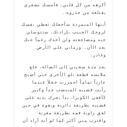
أكرهه من كل قلبي، فأمسك بشعري
يقتلعه من جذروه..
أيتها المتمردة سأجعلك تعطي نفسك
لزوجك الحبيب بإرادتك، ستتوسلي
حبه ومضاجعته ولن آخذك رغماً عنك
بعد الآن.. ورماني على الأرض
وغادر.
بعد مدة سحبني إلى الصالة، خلع
ملابسه قطعة تلو الأخرى حتى أصبح
عارياً تماماً احمررت خجلاً عندما
رأيت قضيبه المنتصب جداً وكبير
كأفعى الكوبرا، بدأ يحرك يديه على
قضيبه بطريقة دائرية وبقوة في حين
لعق زاوية فمه بطريقة مغرية
واقترب مني أكثر كما لو أنه أراد أن