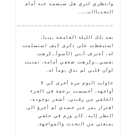
وانتظري لتري هل سيصمد حبه أمام
التحديااات…..
…………………………………………………………………..
بعد تلك الليلة الجامحة بيننا،
استيقظت على ذكرى كيف استسلمت
له، أعترف أنني الأسوأ…كرهت
نفسي…وكرهت ضعفي أمامه، تمنيت
لوأن قلبي لم يدق يوماً له.
حاولت النوم مرة أخرى كي لا
أواجهه، أحسست برجفة في الجزء
الخلفي من رقبتي، أشعر بوجوده،
اهتزاز يمر عبر جسدي لم أجرؤ الى
النظر إليه، كان ورم في حلقي
يمنعني من التحدث والمواجهة.