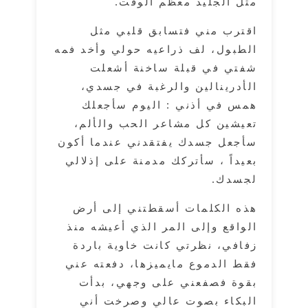
مثل الجليد معظم الوقت.
اقترب مني فتسابق قلبي مثل
الطبول، لف ذراعيه حولي وأخد فمه
شفتي في قبلة ساخنة أشعلت
الأدرينالين والرغبة في جسدي،
همس في أذني : اليوم سأجعلك
تعيشين كل مشاعر الحب والألم،
سأجعل جسدك يفتقدني عندما أكون
بعيداً ، سأتركك مدمنة على إذلالي
لجسدك.
هذه الكلمات أسقطتني إلى أرض
الواقع وإلى المر الذي أعيشه منذ
زفافي، نظرتي كانت خاوية باردة
فقط الدموع مايميزها، دفعته عني
بقوة فصفعني على وجهي، بدأت
البكاء بصوت عالي وصرخت أني