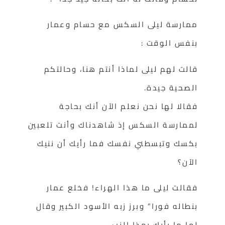
ممارسة ليلى السكس مع حسام وعمار
بنفس الوقت :
قالت لهم ليلى لماذا أنتم هنا، وحالتكم
الصحية جيدة.
فقالا لها نحن نعلم الآن أنك بحاجة
لممارسة السكس إذ شاهدناك وأنت تلعبين
بكسك وتبسطني نفسك فما رأيك أن ننيك
الآن؟
فقالت ليلى ما هذا الهراء! فخلع عمار
بنطاله فورا” وبرز زبه الأسود الكبير وقال
لها ما رأيك بهذا الزب