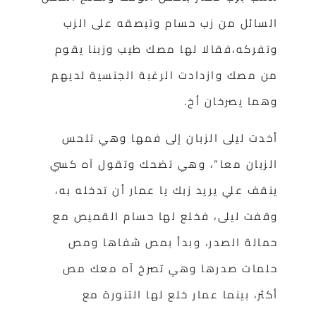
السائل من زب حسام وتبصقه على الزب
وتفركه،فقالا لها مصك طيب وزبنا يقوم
من مصك وازدادت الرغبة الجنسية لديهم
وهما يصرخان أخ.
أخدت ليلى الزبان إلى فمها وهي تلحس
الزبان معا”، وهي تضحك وتقول آه كسي
ينقف علي يريد زبك يا عمار أن تدخله به،
وقفت ليلى، فخلع لها حسام القميص مع
حمالة الصدر، وبدأ بمص شفاها ومص
حلمات صدرها وهي تصرخ آه معك مص
أكثر، بينما عمار خلع لها التنورة مع