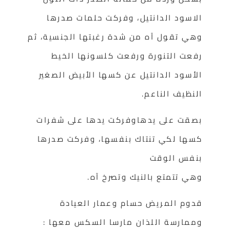
الاسود الدانتيل، وفركت حلمات صدرها
وهي تقول آه من شدة رغبتها الجنسية، ثم
رفعت التنورة ورفعت كلسونها الخيط
الأسود الدانتيل عن كسها الأبيض الصغير
النظيف الناعم.
بصقت على يدهاوفركت يدها على شفرات
كسها لكي تنتاك بنفسها، وفركت صدرها
بنفس الوقت
وهي تتمتع بالنيك وتصرخ آه.
قدوم المريض حسام وعمار العيادة
وممارسة اللذان مارسا السكس معها :