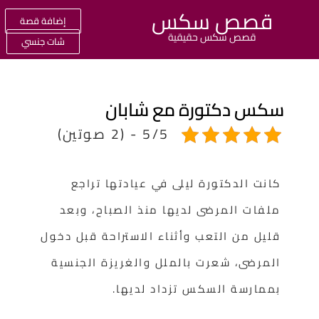
قصص سكس
إضافة قصة
قصص سكس حقيقية
شات جنسي
كس دكتورة مع شابان
5/5 - (2 صوتين)
كانت الدكتورة ليلى في عيادتها تراجع
ملفات المرضى لديها منذ الصباح، وبعد
قليل من التعب وأثناء الاستراحة قبل دخول
المرضى، شعرت بالملل والغريزة الجنسية
بممارسة السكس تزداد لديها.