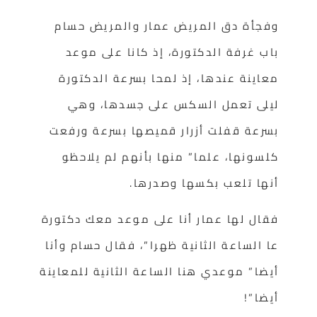
وفجأة دق المريض عمار والمريض حسام
باب غرفة الدكتورة، إذ كانا على موعد
معاينة عندها، إذ لمحا بسرعة الدكتورة
ليلى تعمل السكس على جسدها، وهي
بسرعة قفلت أزرار قميصها بسرعة ورفعت
كلسونها، علما” منها بأنهم لم يلاحظو
أنها تلعب بكسها وصدرها.
فقال لها عمار أنا على موعد معك دكتورة
عا الساعة الثانية ظهرا”، فقال حسام وأنا
أيضا” موعدي هنا الساعة الثانية للمعاينة
أيضا”!