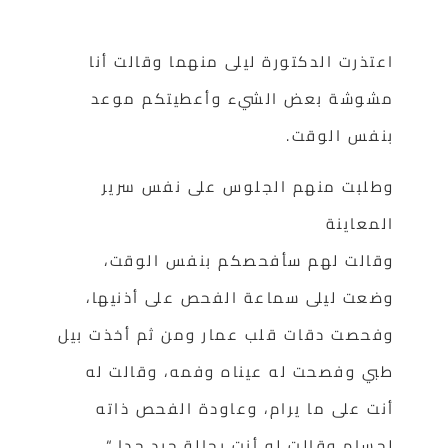
اعتذرت الدكتورة ليلى منهما وقالت أنا
مشوشة بعض الشيء وأعطيتكم موعد
بنفس الوقت.
وطلبت منهم الجلوس على نفس سرير
المعاينة
وقالت لهم سأفحصكم بنفس الوقت،
وضعت ليلى سماعة الفحص على أذنيها،
وفحصت دقات قلب عمار ومن ثم أخذت بيل
طبي وفصحت له عيناه وفمه، وقالت له
أنت على ما يرام، وعاودة الفحص ذاته
لحسام وقالت له أنت بحالة جيد جدا “.