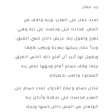
زب عمار.
تمدد عمار على السرير، وزبه واقف من
المص، فجاءت ليلى وجلست على زبه وهي
تصرخ وتقول زبك عريض داخل كسي الضيق،
وبدأ عمار ينيكها بسرعة ويضرب طيزها
ويقول لها أريد أن أفتح ذلك الكس الضيق،
بينما وقف حسام أمام وجهها تمص زبه
المملوء وتلعب بخصيتاه.
تبادل حسام وعمار الأدوار، تمدد حسام على
السرير فجلست ليلى بحضنه وأدخل زبه
الولعان من المص داخل كسها وينيك