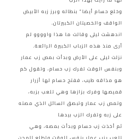
وخلع حسام أيضا” بنطاله وبرز زبه الأبيض
الواقف والخصيتان الكبيرتان.
اندهشت ليلى وقالت ما هذا واوووو لم
أرى منذ هذه الزباب الكبيرة الرائعة.
نزلت ليلى على الأرض وبدأت بمص زب عمار
وبنفس الوقت تفرك زب حسام، وتقول كم
هو مذاقه طيب، ففتح حسام لها أزرار
قميصها وفرك بزازها وهي تلعب بزبه،
وتمص زب عمار وتبصق السائل الذي مصته
على زبه وتفرك الزب بيدها
ثم أخذت زب حسام وبدأت بمصه، وهي
تلعب بزب عمار بنفس الوقت وتطلع المحن