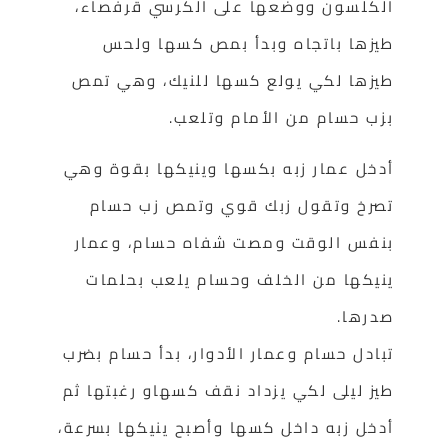
الكلسون ووضعها على الكرسي قرفصاء،
طيزها باتجاه وبدأ بمص كسها ولحس
طيزها لكي يولع كسها للنيك، وهي تمص
بزب حسام من الأمام وتلعب.
أدخل عمار زبه بكسها وينيكها بقوة وهي
تصرخ وتقول زبك قوي وتمص زب حسام
بنفس الوقت ومصت شفاه حسام، وعمار
ينيكها من الخلف وحسام يلعب بحلمات
صدرها.
تبادل حسام وعمار الأدوار، بدأ حسام بضرب
طيز ليلى لكي يزداد نقف كسهاو رغبتها ثم
أدخل زبه داخل كسها وأصبح ينيكها بسرعة،