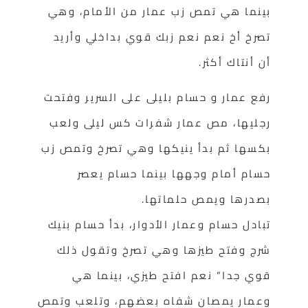
بينما هي تمص زب عمار من الأمام، وهي
تصرخ أخ نعم نعم زبك قوي بداخلي وأريد
أن أنتاك أكثر.
رفع عمار و حسام بليلى على السرير وفتحت
رجليها، مص عمار شفرات كس ليلى ولعب
بكسها ثم بدأ ينيكها وهي تصرخ وتمص زب
حسام أمام وجهها بينما حسام يعصر
بصدرها ويمص حلماتها.
تبادل حسام وعمار الأدوار، بدأ حسام بنيك
شرج وفتح طيزها وهي تصرخ وتقول ذلك
قوي جدا” نعم افتح طيزي، بينما هي
وعمار يمصان شفاه بعضهم، وتلعب وتمص