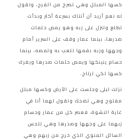
كسها المبلل وهي تصرخ من الفرح، وتقول
له نعم أريد أن أنتاك بسرعة أكثر وبدأت
تطلع وتنزل على زبه وهو يمص حلمات
صدرها، بينما عمار وقف على السرير أمام
وجهها وزبه بفمها تلعب به وتمصه، بينما
حسام ينينكها ويمص حلمات صدرها ويفرك
كسها لكي ترتاح.
نزلت ليلى وجلست على الأرض وكسها مبلل
مفتوح وهي تضحك وتقول لهما أنا في
غاية النشوة، فعصر كل من عمار وحسام
زبهما على وجهها وصدرها وهي تلحس
السائل المنوي الذي خرج من زبهم وهي