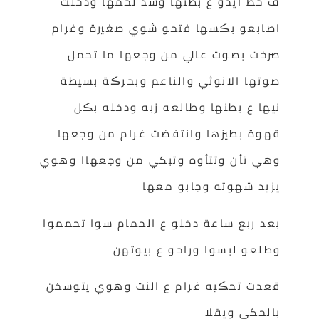
ف حط ايدو ع بطنها وشد لحمها ودخلت
اصابعو بڪسها فتحو شوي صغيرة وغرام
صرخت بصوت عالي من وجعها ما تحمل
صوتها الانوثي والناعم وبحرڪة بسيطة
نيها ع بطنها وطالعه زبه ودخله بڪل
قهوة بطيزها وانتفضت غرام من وجعها
وهي تأن وتتأوه وتبكي من وجعهاا وهوي
يزيد شهوته وجابو معها
بعد ربع ساعة دخلو ع الحمام سوا تحمموا
وطلعو لبسوا وراحو ع بيوتهن
قعدت تحڪيه غرام ع النت وهوي يتوسخن
بالحكي ويقلا