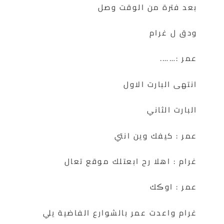
بعد فترة من الوقت وصل
ودق ل غرام
عمر :…….
انتهى البارت الاول
البارت الثاني
عمر : كيفك وين انتي
غرام : اهلا رح ابعتلك موقع تعال
عمر : اوڪك
غرام واعدت عمر بالشوارع الفاضية يلي