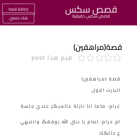
قصص سكس
إضافة قصة
قصص سكس حقيقية
شات جنسي
صة(مراهقين)
قيم هذا post
قصة (مراهقين)
البارت الاول
غرام: ماما انا نازلة عالمرڪز عندي جلسة
ام غرام: تمام يا بنتي الله يوفقڪ وانتبهي
ع حالڪك