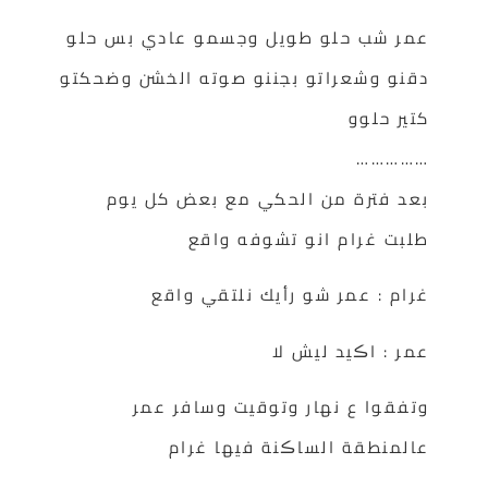
عمر شب حلو طويل وجسمو عادي بس حلو
دقنو وشعراتو بجننو صوته الخشن وضحكتو
كتير حلوو
……………
بعد فترة من الحكي مع بعض كل يوم
طلبت غرام انو تشوفه واقع
غرام : عمر شو رأيك نلتقي واقع
عمر : اڪيد ليش لا
وتفقوا ع نهار وتوقيت وسافر عمر
عالمنطقة الساڪنة فيها غرام