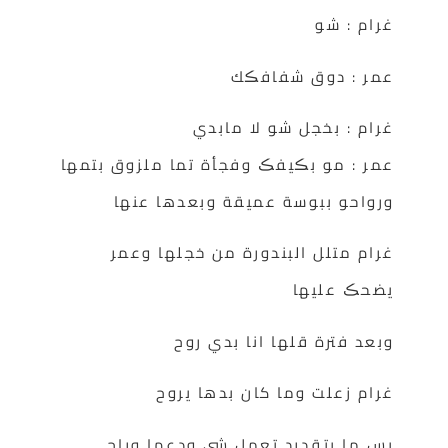
غرام : شو
عمر : دوق شفافڪك
غرام : بخجل شو لا مابدي
عمر : مو بڪيفڪ وفجأة تما ملزوق بتمها
ورواحو ببوسة عميقة وبعدها عنها
غرام متلل البندورة من خجلها وعمر
يضحڪ عليها
وبعد فترة قلها انا بدي روح
غرام زعلت وما كان بدها يروح
بس ما بتقدرد تعمل شي ودعها وراح