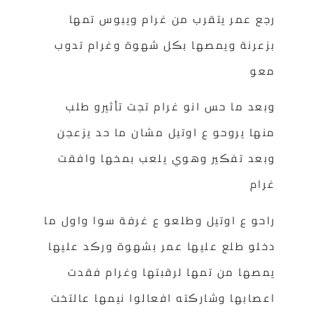
رجع عمر يتقرب من غرام ويبوس تمها
بزعرنة ويمصها بڪل شهوة وغرام تدوب
معو
وبعد ما حس انو غرام تجت تأثيرو طلب
منها يروحو ع اوتيل مشان ما حد يزعجن
وبعد تفڪير وهوي يلعب بمخها وافقت
غرام
راحو ع اوتيل وطلعو ع غرفة سوا واول ما
دخلو طلع عليها عمر بشهوة ورڪد عليها
يمصها من تمها لرقبتها وغرام فقدت
اعصابها وشارڪته افعالوا نيمها عالتخت