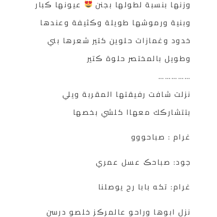
وزنها بنسبة لطولها بجنن
عيونها ڪبار
وبنية ورموشها طويلة وڪثيفة وعندها
خدود وغمازات حلوين كتير شعرها بني
وطويل بالمختصر حلوة ڪتير
……………
نزلت شافت رفيقتها المقربة ويلي
بتتشارڪك معهاا كلشي بخصها
غرام : صباحووو
جود: صباحڪ عسل عمري
غرام: تكه بابا رح يوصلنا
نزل ابوها وراحو عالمرڪز خلصو درسن