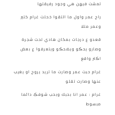
تمشت فيهن هي وجود رفيقتها
راح عمر واول ما التقوا خحلت غرام كتير
وعمر متلا
قعدو ع درجات بمكان هادي تحت شجرة
وصارو يحڪو ويضحڪو ويتعرفوا ع بعض
اڪتر واقع
غرام حبت عمر وصارت ما تريد يروح او يغيب
عنها وصارت تقلو
غرام : عمر انا بحبك وبحب شوفڪ دائما
مبسوط