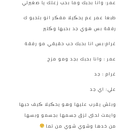
عمر: وانا بحبك وما بحب زعلك يا صغيرتي
طبعا عمر عم يحڪيلا مفڪر انو بتحبو ك
رفقة بس هوي جد بحبها وڪتير
غرام:بس انا بحبك حب حقيقي مو رفقة
عمر : وانا بحبك بجد ومو مزح
غرام : جد
علي: اي جد
وبلش يقرب عليها وهو يحڪيلا ڪيف حبها
وايمت لحتى لزق جسمها بجسمو وبسها
من خدها وشوي شوي من تما