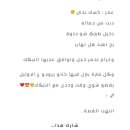
عمر : كسك بجنن
دبت من جماله
دخيل طيزڪ شو حلوة
رح نعيد هل نهارر
وغرام تحمر خجل وتوافق عجبها النيڪك
وڪل فترة ينزل فيها كانو يروحو ع الاوتيل
يقضو شوي وقت وحدن مع النيڪك
؛
انتهت القصة..
شارك هذا…