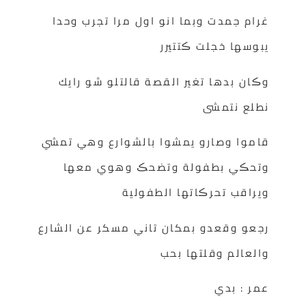
غرام جمدت وبما انو اول مرا تجرب وحدا
يبوسها خجلت ڪتتيرر
وڪان بدها تغير القصة قالتلو شو رايك
نطلع نتمشى
قاموا وصارو يمشوا بالشوارع وهي تمشي
وتحڪي بطفولة وتضحڪ وهوي معها
ويراقب تحرڪاتها الطفولية
رجعو وقعدو بمكان تاني مسكر عن الشارع
والعالم وقلتها بحب
عمر : بدي