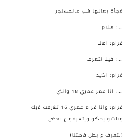
فجأة بعتلها شب عالمسنجر
….: سلام
غرام: اهلا
….: فينا نتعرف
غرام: اڪيد
….: انا عمر عمري 18 وانتي
غرام: وانا غرام عمري 16 تشرفت فيك
وبلشو يحڪو ويتعرفو ع بعضن
(نتعرف ع بطل قصتنا)