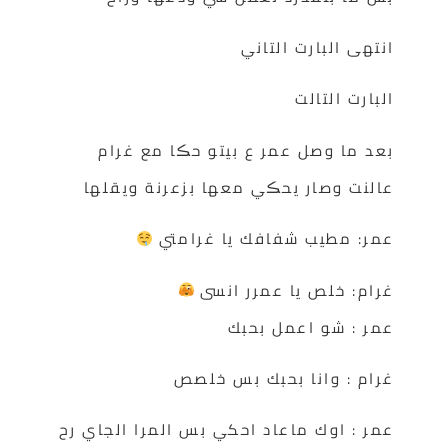
انتهى البارت التاني
البارت التالت
بعد ما وصل عمر ع بيتو حڪا مع غرام
عالنت وصار يحڪي معها بزعرنة ويقلها
عمر: مطيب شفافك يا غرامتي
غرام: خلص يا عمرر انسى
عمر : شو اعمل بحبك
غرام : وانا بحبك بس خلصص
عمر : اوك ماعاد احكي بس المرا الجاي رح