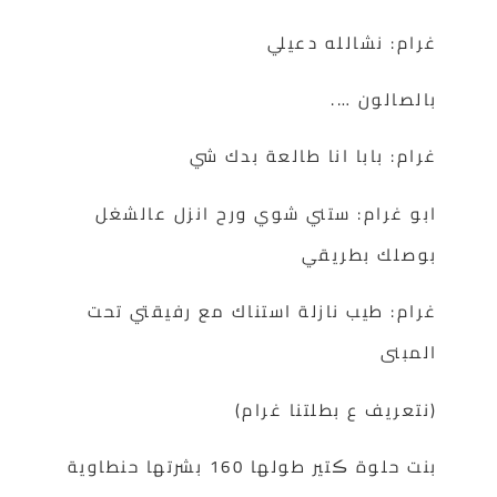
غرام: نشالله دعيلي
بالصالون ….
غرام: بابا انا طالعة بدك شي
ابو غرام: ستني شوي ورح انزل عالشغل
بوصلك بطريقي
غرام: طيب نازلة استناك مع رفيقتي تحت
المبنى
(نتعريف ع بطلتنا غرام)
بنت حلوة ڪتير طولها 160 بشرتها حنطاوية