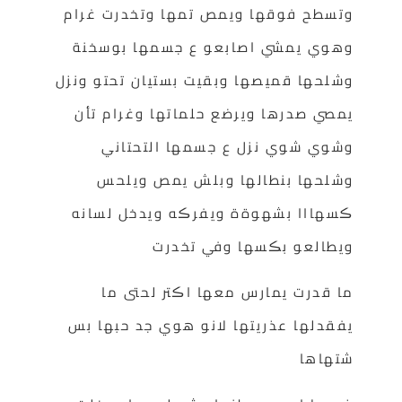
وتسطح فوقها ويمص تمها وتخدرت غرام
وهوي يمشي اصابعو ع جسمها بوسخنة
وشلحها قميصها وبقيت بستيان تحتو ونزل
يمصي صدرها ويرضع حلماتها وغرام تأن
وشوي شوي نزل ع جسمها التحتاني
وشلحها بنطالها وبلش يمص ويلحس
ڪسهااا بشهوةة ويفرڪه ويدخل لسانه
ويطالعو بڪسها وفي تخدرت
ما قدرت يمارس معها اڪتر لحتى ما
يفقدلها عذريتها لانو هوي جد حبها بس
شتهاها