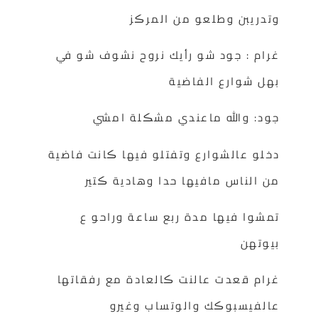
وتدريبن وطلعو من المرڪز
غرام : جود شو رأيك نروح نشوف شو في
بهل شوارع الفاضية
جود: والله ماعندي مشڪلة امشي
دخلو عالشوارع وتفتلو فيها ڪانت فاضية
من الناس مافيها حدا وهادية ڪتير
تمشوا فيها مدة ربع ساعة وراحو ع
بيوتهن
غرام قعدت عالنت ڪالعادة مع رفقاتها
عالفيسبوڪك والوتساب وغيرو