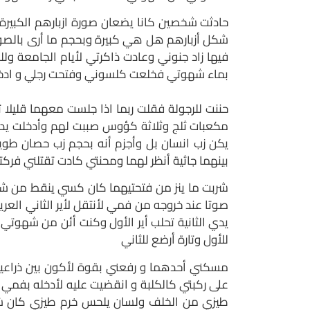
حادثت شخصين كانا يضعان صورة ازبارهم الكبيرة
شكل أزبارهم هل هي كبيرة وبحجم ما أرى بالصور
فيها زاد جنوني وعادت ذاكرتي لأيام الجامعة و
بماء شهوتي فخلعت كلسوني وفتحت رجلي و ادخلت 
حننت للرجولة فقلت ربما اذا جلست معهما قليلا 
مكعبات ثلج وثلاثة كؤوس صببت لهم وأدخلت يدي
يكن زب انسان بل وأجزم أنه بحجم زب حصان طويل
بينهما جاثية أنظر لهما ومحنتي كادت تقتلني فرك
شربت ما ينز من فتحتيهما كان كسي ينقط من شهوت
صوتا عند خروجه من فمي لأنتقل لأير الثاني الع
يدي الثانية تحلب أير الأول وكنت أئن من شهوتي وأ
للأول وتارة أرضع للثاني
مسكني أحدهما و رفعني بقوة لأكون بين ذراعيه
على ركبتي كالكلبة و انقضيت عليه لأدخله بفمي
طيزي من الخلف ولسان يلحس خرم طيزي كان شعور