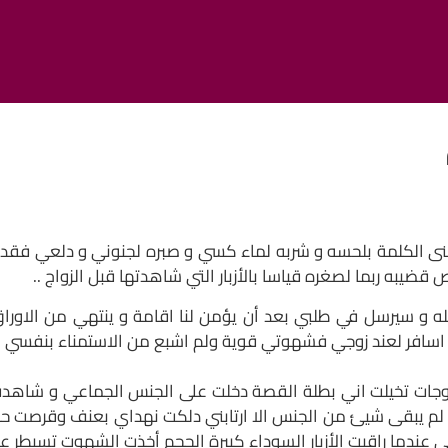
بمعنى الكلمة بلحسه و شربه لماء كسي و صبره لجنوني و دلعي 
يبه ربما لصغره قياسا بالأزبار التي شاهدتها قبل الزواج ..
ه و سيرسل في طلبي بعد أن يؤمن لنا اقامة و ينتهي من الاوراق 
 اسافر لعند زوجي فشهوتي قوية ولم اشبع من الاستمناء بنفسي لو
وجات تخيلت اني بطلة القصة دخلت على الجنس الجماعي و شاهدت
لم يبقى شيئ من الجنس الا ارتابني دلكت نهداي بعنف وقرصت 
دما راقبت الأزبار السوداء كبيرة الحجم أخذت الشهوت تسيطر ع