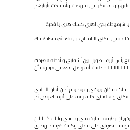
وتاتهم و امسكو بي فنهضت وأمسكت بأزبارهم
اكي يا شرموطة بدي اهري كسك هري يا قحبة
لو بقى نيكني ااااه راح جن نيك شرموطتك نيك
ع رأس أيره الطويل بين أشفاري و أدخله فصرخت
اااااااااااااه ظننت أنه وصل لمعدتي فرجوته أن
تاكة فكان ينيكني بقوة ولم أكن أظن الا انني
كني و يجلسني كالفارسة على أيره العريض ثم
ويخرجان بطريقة سلبت مني وجودي وااااو كماااان
وقفا ليضربني على قفاي وكانت ضرباته تهيجني