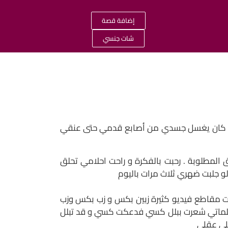
إضافة قصة
شات جنسي
فقد كان يغسل جسدي من أصابع قدمي حتى عنقي
المطلوبة . رحبت بالفكرة و راحت احلامي تحلق
 جلبت ضهري ثلاث مرات باليوم
 مقاطع فيديو كثيرة زبين بكس و زب بكس وزب
حلماتي شعرت ببلل كسي فدعكت كسي و قد تبلل
لى عقلي