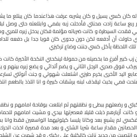
ه كان كسي يسيل و كان يشربه عرفت هذاعندما كان يبتلع ما يشرب
ر ربع ساعة زادت محنتي فأدخلت زبه بفمي وابتلعته حتى وصل ل
قدت السيطرة و كانت ضرباته مؤلمة فكان يدخل زبره للمري وظ
اولت أن أدفعه لكن دون جدوى كان قويا جدا بل دفعه للداخل
تلك اللحظة يأكل كسي جننت وضاع تركيزي
بير أفرغ ما بخصيته من حمولة لينكحني النكحة الأخيرة كانت كر
يركب فوق صدري الرجل الثاني و يضم أثدائي و يضع زبره بينهم و 
 اليد الأخرى بخرم طيزي اشتعلت شهوتي و جنت أنوثتي تسارعت 
تحت فمي بخبث ليقذف لبنه برشقات كبيرة و انا اتلذذ بالطعم انت
كبتي و رضعتهم ببطئ و نظفتهم ثم ابتلعت بوقاحة امامهم و نظف
كانت أزبارهم ذبلت قليلا فعصرتها بيدي و مشيت امامهم للحما
سي لم يشبع بعد وكانا يلبسا كيلوتيهما الواسعين فقط وانا ب
صانين مقدار ساعة شربا الشاي و بعد مدة قصيرة اخذت اتحرك و
تصبت من جديد نزلت كالكلبة على ركبتي و قد شمرت عن الشلحة فبر