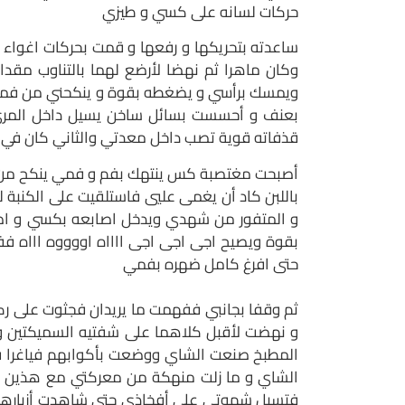
حركات لسانه على كسي و طيزي
ساعدته بتحريكها و رفعها و قمت بحركات اغواء ل
وكان ماهرا ثم نهضا لأرضع لهما بالتناوب مقدا
ويمسك برأسي و يضغطه بقوة و ينكحني من فمي ف
بعنف و أحسست بسائل ساخن يسيل داخل المري ح
قذفاته قوية تصب داخل معدتي والثاني كان في 
أصبحت مغتصبة كس ينتهك بفم و فمي ينكح من زب ك
باللبن كاد أن يغمى عليي فاستلقيت على الكنبة ل
و المتفور من شهدي ويدخل اصابعه بكسي و اصابع
بقوة ويصيح اجى اجى اجى ااااه اووووه اااه فف
حتى افرغ كامل ضهره بفمي
ثم وقفا بجانبي ففهمت ما يريدان فجثوت على ر
و نهضت لأقبل كلاهما على شفتيه السميكتين و 
المطبخ صنعت الشاي ووضعت بأكوابهم فياغرا فك
الشاي و ما زلت منهكة من معركتي مع هذين الح
فتسيل شهوتي على أفخاذي حتى شاهدت أزبارهم ان