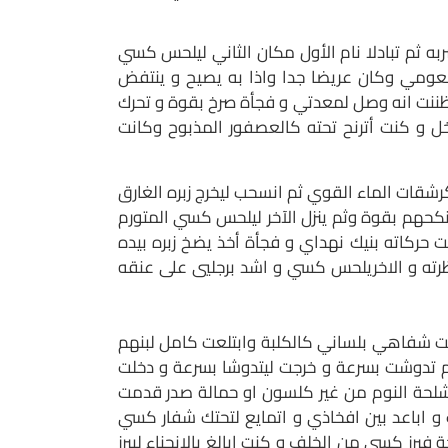
ه ثم تبادلا نام الأول مكان الثاني ليلحس كسي
بلعومي وكان عريضا جدا واذا به يصيح و ينتفض
ننت انه وصل لمعدتي و فجأة صرخ بقوة و تحرك
 و كنت أترنح تحته كالعصفور المذبوح وكانت
شقات الماء القوي ثم انسحب ليخرج زبره الغارق
ينكحهم بقوة وثم ينزل الآخر ليلحس كسي المتورم
حركاته بنيك نهداي و فجأة أخذ يضخ زبره بيده
ظرته و الاخريلحس كسي و اشد برجليي على عنقه
ت شفاهي بلساني كالكلبة وابتلعت كامل لبنهم
م تدوشت بسرعة و خرجت ليتدوشا بسرعة و دخلت
شلحة النوم من غير كلسون او حمالة صدر قدمت
 اباعد بين افخاذي و اتمايع لتحتك شفار كسي
ز كسي من الخلف و كنت ابالغ بالانحناء ليبرز