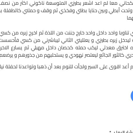
كحاني معا لم اعد اشعر بطيزي المتوسعة ناكوني اكثر من نصف 
وتحت أبطي وبين حنايا بطتي وفخذي ثم وقف و حملني كالطفلة بح
ما
تناوبا واحد داخل واحد خارج جننت من اللذة ثم اخرج زبره من كس
يدخل زبره بطيزي و يعتليني الثاني ليباشرني من كسي فأحسست أ
ره اخترق معدتي ليكب حمله كحصان داخل مهبلي ثم يسارع الاخر
ري كالثور الجائع ليعتصر نهودي و يستحلبهم من جذورهم و يرضعم
أعد اقوى على السير ولجأت للنوم بعد أن ذهبا وتواعدنا لحفلة نياك
ار إليها بـ
*