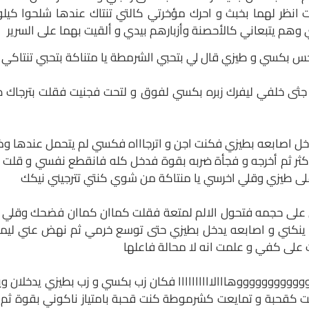
نظر لهما بخبث و احرك مؤخرتي كالتي تنتاك عندها شلحوا كيل
وهم يتبعاني كالأحصنة وأزبارهم بيدي و ألقيت بهما على السرير
ع يلحس بكسي و طيزي قال لي بتحبي الشرمطة يا متناكة بتحبي تنت
جثى خلفي ليفرك زبره بكسي لفوق و لتحت فجنيت فقلت بترجاك دخ
خل اصابعه بطيزي فكنت اجن و اترجاااه فكسي لم يتحمل عندها وض
ثر ثم أخرجه و فجأة ضربه بقوة فدخل كله فانقطع نفسي و قلت ااا
لى طيزي وقلي اخرسي يا منتاكة من شوي كنتي تترجيني نيكك
 على حجمه فتحول الالم لمتعة فقلت كماان كماان فضحك وقلي من
ينكني و اصابعه يدخل بطيزي حتى توسع خرمي ثم نهض عني ليمس
لى كفي و علمت انه لا محالة فاعلها
ووووووووووووهااالاااااااااا فكان زب بكسي و زب بطيزي يدخلان 
 كقحبة و تمايعت كشرموطة كنت قحبة بامتياز ناكوني بقوة ثم ت