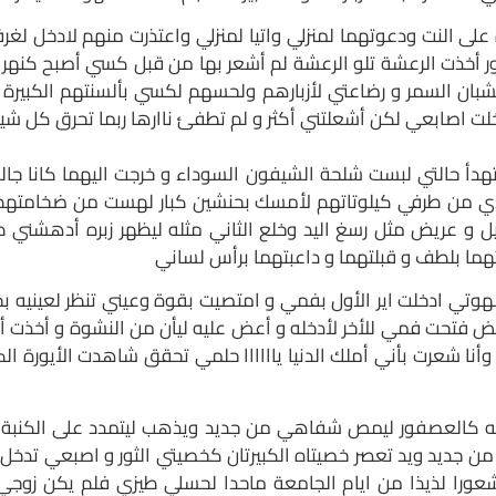
 على النت ودعوتهما لمنزلي واتيا لمنزلي واعتذرت منهم لادخل ل
 أخذت الرعشة تلو الرعشة لم أشعر بها من قبل كسي أصبح كنهر 
للشبان السمر و رضاعتي لأزبارهم ولحسهم لكسي بألسنتهم الكبير
اصابعي لكن أشعلتني أكثر و لم تطفئ ناارها ربما تحرق كل شيئ
تهدأ حالتي لبست شلحة الشيفون السوداء و خرجت اليهما كانا جال
 من طرفي كيلوتاتهم لأمسك بحنشين كبار لهست من ضخامتهم رفع
 و عريض مثل رسغ اليد وخلع الثاني مثله ليظهر زبره أدهشني ط
تهما بلطف و قبلتهما و داعبتهما برأس لساني
ي ادخلت اير الأول بفمي و امتصيت بقوة وعيني تنظر لعينيه بخب
ريض فتحت فمي للأخر لأدخله و أعض عليه ليأن من النشوة و أخذت
نا شعرت بأني أملك الدنيا ياااااا حلمي تحقق شاهدت الأيورة الكبي
 كالعصفور ليمص شفاهي من جديد ويذهب ليتمدد على الكنبة وأي
 من جديد ويد تعصر خصيتاه الكبيرتان كخصيتي الثور و اصبعي تد
ا لذيذا من ايام الجامعة ماحدا لحسلي طيزي فلم يكن زوجي ي