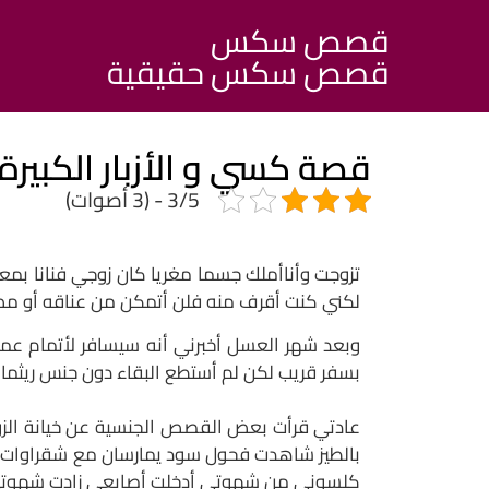
قصص سكس
قصص سكس حقيقية
قصة كسي و الأزبار الكبيرة
3/5 - (3 أصوات)
تزوجت وأناأملك جسما مغريا كان زوجي فنانا 
لكني كنت أقرف منه فلن أتمكن من عناقه أو مص قض
وبعد شهر العسل أخبرني أنه سيسافر لأتمام عمل
بسفر قريب لكن لم أستطع البقاء دون جنس ريثما
عادتي قرأت بعض القصص الجنسية عن خيانة الز
بالطيز شاهدت فحول سود يمارسان مع شقراوات 
كلسوني من شهوتي أدخلت أصابعي زادت شهوتي عن