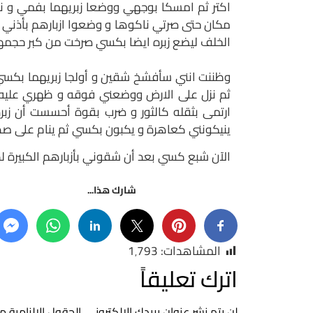
اكتر ثم امسكا بوجهي ووضعا زبريهما بفمي و ن
مكان حتى صرتي ناكوها و وضعوا ازبارهم بأذني 
الخلف ليضع زبره ايضا بكسي صرخت من كبر حجمه
وظننت انني سأفشخ شقين و أولجا زبريهما بكسي 
ثم نزل على الارض ووضعني فوقه و ظهري عليه ل
ارتمى بثقله كالثور و ضرب بقوة أحسست أن زب
ينيكونني كعاهرة و يكبون بكسي ثم ينام على صد
الآن شبع كسي بعد أن شقوني بأزبارهم الكبيرة لم 
شارك هذا...
المشاهدات:
1٬793
اترك تعليقاً
لن يتم نشر عنوان بريدك الإلكتروني.
الحقول الإلزامية مش