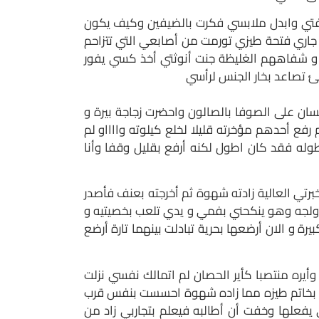
غرفتي وابدل ملابسي فكرت بالضيفين وكيف يكون
جاري فتحة طيزي تورمت من أصابعي التي تتزاحم
ة و شفاههم الغليظة جنت أنوثتي أخذ كسي يفور
 تصاعد بخار الجنس لرأسي
سان على الصوفا بالصالون واحضرت زجاجة بيرة و
 أحدهم مؤخرته قليلا لخلع كيلوته وااااو لم
وله فقد كان اطول لكنه أرفع بقليل وقفا وأنا
رتي العالية زادته شهوة ثم أخرجته بعنف فأصدر
 أولجه وهو ينكحني بفمي و يدي تلعب بخصيتيه و
رة و الان أرضعها بحرية تبادلت بينهما تارة أرضع
ره منتصبا كأير الحصان لم اتمالك نفسي نزلت
خل بخاتم طيزه مما زاده شهوة احسست بنفس قرب
فعلها وخفت أن أطالبه فيعلم بتجاربي زاد من