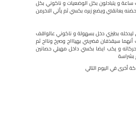
ساعة و يتبادلون بكل الوضعيات و ناكوني بكل
ضنه يعانقني ويضع زبره بكسي ثم يأتي الاخرمن
ي ليدخله بطيزي دخل بسهولة و ناكوني عالواقف
نهما سيقذفان فضربني بهياااج وصرخ ونااح ثم
حركاته و يكب ايضا بكسي داخل مهبلي حصانين
 بشراسة
ة أخرى في اليوم التالي