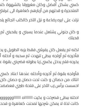
كسي بشكل أفضل وكان مغرورقا بالشهوة كنت ا
المتحجرة و قدتهم من أزبارهم كعاهرة الى غرفتي 
نزلت على ايره رضاعة و نزل الآخر كالكلب الجائ
و كان جنوني يشتعل عندما يسبني و يقحبني ثم 
قحبتك
لكنه لم يفعل كان يفرشي فقط بزبه الطويل و يد
فأخرجه ثم أولجه ببطئ تنهدت ثم سحبه و أدخله أك
يخرجه فلم يدخل بكسي زبا بطوله فضربني بقوة ع
فأولجه بقوة ثم أخرجه وأدخله عندها اعتاد كسي
انتاك من حصاان و كنت تحت حصان و حصان كان 
احسست برأس زب الآخر على فتحة طيزي فعضضت ع
ادخله ببطئ فصرخت و بكيت اااااااه ااااااوووووو
كانت لذة لا يمكن شرحها تمحنت كعاهرة و فححت