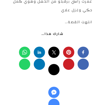
غمرت راسي برقبتو من الخشل وهوي ڪمل
حڪي وغزل علاي
انتهت القصة…
شارك هذا…