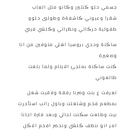
جسمي حلو ڪتتيرر وڪانو متل العاب
شقرا وعيوني ڪاشفةة وطوليي حلوو
طفولية حرڪاتي ونظراتي وڪلشي فيني
ساڪنة وحدي بروسيا اهلي متوفين من انا
وصغيرة
ڪنت ساڪنة بملجئ الايتام ولما بلغت
طالعوني
تعرفت ع بنت وصرنا رفقة ولاقيت شغل
بمطعم فخم وشتغلت وباول راتب استأجرت
بيت وطلعت سڪنت لحالي وبعد فترة اجانا
امر انو ننظف ڪلشي ونحضر افخم الاڪل