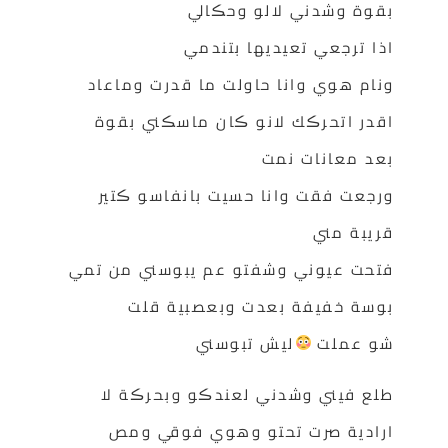
بقوة وشدني لالو وحڪالي
اذا ترجعي تعيديها بتندمي
ونام هوي وانا حاولت ما قدرت وماعاد
اقدر اتحرڪك لانو ڪان ماسڪني بقوة
بعد معانات نمت
ورجعت فقت وانا حسيت بانفاسو ڪتير
قريبة مني
فتحت عيوني وشفتو عم يبوسني من تمي
بوسة خفيفة بعدت وبعصبية قلت
شو عملت
ليش تبوسني
طلع فيني وشدني لعندڪو وبحرڪة لا
ارادية صرت تحتو وهوي فوقي ومص