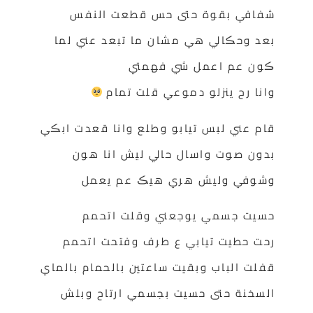
شفافي بقوة حتى حس قطعت النفس
بعد وحڪالي هي مشان ما تبعد عني لما
ڪون عم اعمل شي فهمتي
وانا رح ينزلو دموعي قلت تمام
قام عني لبس تيابو وطلع وانا قعدت ابڪي
بدون صوت واسال حالي ليش انا هون
وشوفي وليش هري هيڪ عم يعمل
حسيت جسمي يوجعني وقلت اتحمم
رحت حطيت تيابي ع طرف وفتحت اتحمم
قفلت الباب وبقيت ساعتين بالحمام بالماي
السخنة حتى حسيت بجسمي ارتاح وبلش