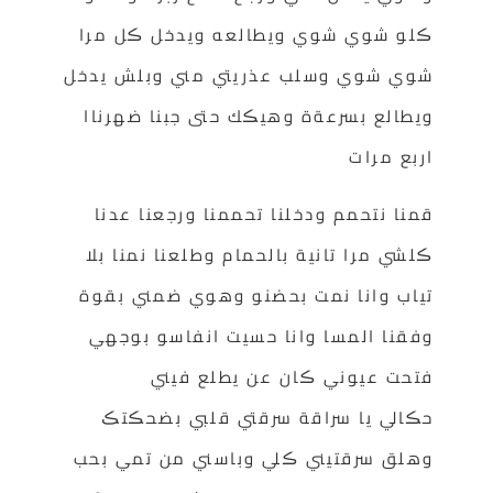
ڪلو شوي شوي ويطالعه ويدخل ڪل مرا
شوي شوي وسلب عذريتي مني وبلش يدخل
ويطالع بسرعةة وهيڪك حتى جبنا ضهرناا
اربع مرات
قمنا نتحمم ودخلنا تحممنا ورجعنا عدنا
ڪلشي مرا تانية بالحمام وطلعنا نمنا بلا
تياب وانا نمت بحضنو وهوي ضمني بقوة
وفقنا المسا وانا حسيت انفاسو بوجهي
فتحت عيوني ڪان عن يطلع فيني
حڪالي يا سراقة سرقتي قلبي بضحڪتڪ
وهلق سرقتيني ڪلي وباسني من تمي بحب