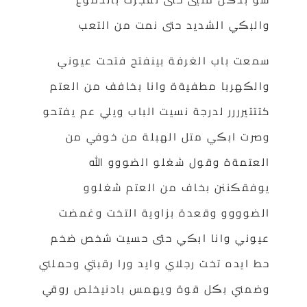
والبڪي الشديد حتى نمت من التعب
سمعت باب الغرفة بينفتح فتحت عيوني
والڪهربا مطفيةة وانا بخافف من العتم
كتتتيرررر لدرجة نسيت الباب ويلي عم يفتحو
وصرت ابڪي متل الهبلة من خوفي من
العتمةة وقول شغلو الضووو الله
يوفقڪننن بخاف من العتم شغلوو
الضوووو وقعدة بزاوية التخت وغمضت
عيوني وانا ابڪي حتى حسيت شخص ضخم
حط ايده تخت رجلاي وايد ورا رقبتي وحملني
وضمني بڪل قوة ويهمس بادنيخلص روقي