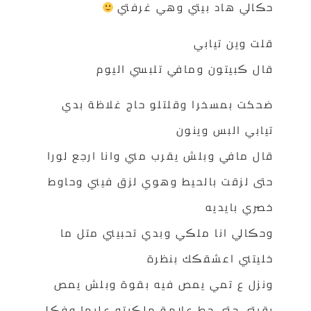
حڪالي هاد بيتي وهي غرفتي
قلت وين تيابي
قال ڪبيتون ومافي تلبسي اليوم
ضحكت بمسخرا وقلتلو حاج غلاظة بدي
تيابي البس وينون
قال مافي وبلش يقرب مني وانا ارجع لورا
حتى لزقت بالحيط وهوي لزق فيني وحاوط
خصري بايديه
وحڪالي انا ملڪي وبدي تحبيني متل ما
خليتني اعشقڪك بنظرة
ونزل ع تمي يمص فيه بقوة وبلش يمص
رقبتي حتى حط علامة ملڪيتو عليها وفڪلي