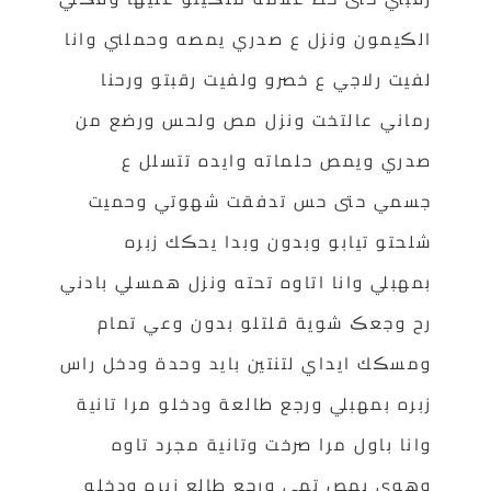
الڪيمون ونزل ع صدري يمصه وحملني وانا
لفيت رلاجي ع خصرو ولفيت رقبتو ورحنا
رماني عالتخت ونزل مص ولحس ورضع من
صدري ويمص حلماته وايده تتسلل ع
جسمي حتى حس تدفقت شهوتي وحميت
شلحتو تيابو وبدون وبدا يحڪك زبره
بمهبلي وانا اتاوه تحته ونزل همسلي بادني
رح وجعڪ شوية قلتلو بدون وعي تمام
ومسڪك ايداي لتنتين بايد وحدة ودخل راس
زبره بمهبلي ورجع طالعة ودخلو مرا تانية
وانا باول مرا صرخت وتانية مجرد تاوه
وهوي يمص تمي ورجع طالع زبره ودخلو