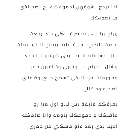
اذا برجع بشوفهن لدموعڪك رح يصير اشي
ما يعجبڪك
وراح برا الغرفة صرت ابڪي حتى رجعت
غفيت للصبح حسيت عليه بيفتح الباب عملت
حالي لسا نايمة وما بدي شوفو اجا حدي
وشال الحرام عن وجهي وشافهن حمر
ومورمات من البكي تسطح جنبي وضمنيي
لصدرو وحڪالي
بعرفڪك فايقة بس لانو اول مرا رح
عاقبڪك ع دموعڪك بنومة وانا ضامڪك
اجيت بدي بعد عنو مسڪني من خصري