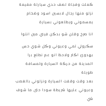
ڪملت وفجاة تصف حدي سيارتة مفيمة
نزلو منها رجال لابسين اسود وضخام
يمسموني ويطلعوني بسيارة
انا صرخ وقلن شو بدڪن فيني مين انتوا
سڪرولي تمي وعيوني وڪل شوي حس
بهدوئ اڪتر ولاحظ انو عم نطلع برا
المدينة من حرڪة السيارة ولمسافة
طويلة
بعد وقت وقفت السيارة ونزلوني بالغصب
وعيوني عليها شريطة سودا حتى ما شوف
شي