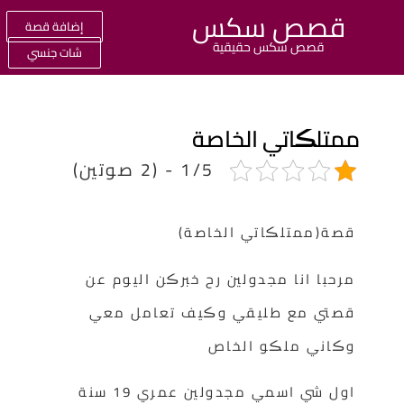
قصص سكس
إضافة قصة
قصص سكس حقيقية
شات جنسي
متلڪاتي الخاصة
1/5 - (2 صوتين)
قصة(ممتلڪاتي الخاصة)
مرحبا انا مجدولين رح خبرڪن اليوم عن
قصتي مع طليقي وڪيف تعامل معي
وڪاني ملڪو الخاص
اول شي اسمي مجدولين عمري 19 سنة