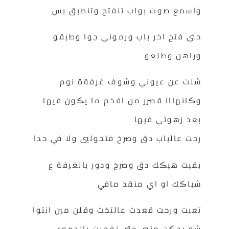
واسمع صوت بواب تنفتح وتنطبق بس
حتى فتح اخر باب ورموني جوا وطبقو
وراهن وطلعو
شلت عن عيوني وشوف غرفةة نوم
وڪانهااا قصرر من افخم ما يڪون فيها
بعد زهوتي فيها
رحت عالباب دق وصرخ فتحوليي ولا في حدا
بقيت هيڪك دق وصرخ ودور بالغرفة ع
شباڪك او اي منقذ مافي
تعبت ورحت قعدت عالتخت وقلن مين انتوا
شو بدڪن منيي حتى نفجرت بالدموع