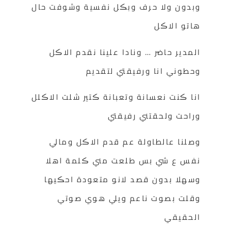
وبدون ولا حرف وبڪل نفسية وشوفت حال
هاتو الاڪل
المدير حاضر … ونادا علينا نقدم الاڪل
وحطوني انا ورفيقتي لتقديم
انا ڪنت نعسانة وتعبانة ڪتير شلت الاڪلل
وراحت ولحقتني رفيقتي
وصلنا عالطاولة عم قدم الاڪل ومالي
نفس ع شي بس طلعت مني ڪلمة اهلا
وسهلا بدون قصد لانو متعودة احڪيها
وقلت بصوت ناعم ويلي هوي صوتي
الحقيقي