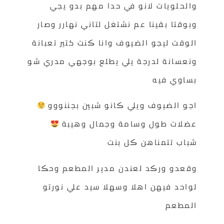
والحلويات لانو في حدا مهم بدو يجي
وبوقتا بقينا عم نشتغل لتاني نهارر وصار
الوقت ليجو الضيوف وانا ڪنت كتير تعبانة
ونعسانة لدرجة يلي يطلع بوجهي مدري شو
بساوي فيه
اجو الضيوف ويلي ڪانو شبين بجننووو
عضلات طول وسامة وجمال وهيبة
شباب تتمناهن ڪل بنت
وقعدو ورڪد لعندن مدير المطعم وحڪا
لواحد فيهن اهلا وسهلا سيد علي نورتو
المطعم