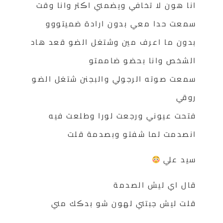
انا هون لا تخافي ويضمني اڪتر وانا وقت
سمعت حدا معي بدون ارادة ضميتووو
بدون ما اعرف مين وشتغل الضو قعد هاد
الشخص وانا بحضو ضاممتو
سمعت صوته الرجولي والبجنن شتغل الضو
روقي
فتحت عيوني ورجعت لورا وطلعت فيه
انصدمت لما شفتو وبصدمة قلت
سيد علي
قال اي ليش الصدمة
قلت ليش جبتني لهون شو بدڪك مني