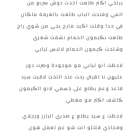
يرتخي اڪتر طلعت اخدت دوش سريع من
المي وفتحت الباب طلعت بالغرفة ماڪان
في حدا وقلت اڪيد مارح يجي من شوي راح
طلعت بڪيمون الحمام نشفت شعري
وشلحت ڪيمون الحمام لالبس تيابي
لاحظت انو تيابي مو موجودة وصرت دور
عليهن نا لقيتن رحت عند التخت لاقيت سيد
قاعد وعم يطلع على جسمي لانو الڪيمون
ڪاشف اڪتر مو مغطي
لاحظت ع سيد يطلع ع صدري البارز ورجلاي
وفخاذي قلتلو انت شو عم تعمل هون