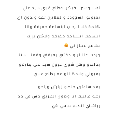
اهلا وسهلا فيڪن وطلع فيني سيد علي
بعيونو السوودد والملانين ثقة وبدون اي
ڪلمة خلا الرد ب ابتسامة خفيفة وانا
ابتسمت ابتسامة خفيفة ولاڪن برزت
ملامح غمازاتي
ورحت عالبار ولحقتني رفيقتي وقفنا نستنا
يخلصو وڪل شوي عيون سيد علي يطرقو
بعيوني ولاحظ انو عم يطلع علاي
بعد ساعتين خلصو زيارتن وراحو
رحت عالبيت انا وطول الطريق حس في حدا
يراقبني اتطلع مافي شي