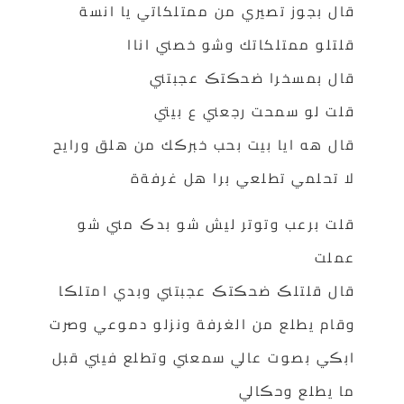
قال بجوز تصيري من ممتلكاتي يا انسة
قلتلو ممتلكاتك وشو خصني اناا
قال بمسخرا ضحڪتڪ عجبتني
قلت لو سمحت رجعني ع بيتي
قال هه ايا بيت بحب خبرڪك من هلق ورايح
لا تحلمي تطلعي برا هل غرفةة
قلت برعب وتوتر ليش شو بدڪ مني شو
عملت
قال قلتلڪ ضحڪتڪ عجبتني وبدي امتلڪا
وقام يطلع من الغرفة ونزلو دموعي وصرت
ابڪي بصوت عالي سمعني وتطلع فيني قبل
ما يطلع وحڪالي