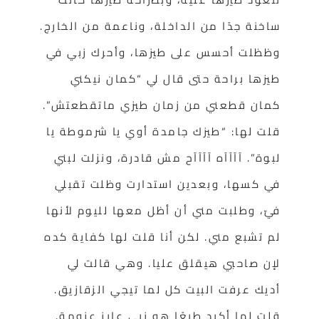
ساخنة جدًا من الداخلة، وناعمة من الخارج.
وظظلت أحسس على طيزها، وأحرك زبي في
طيزها براحة حتى قال لي “كمان نيكني
كمان قطعني من زمان طيزي ماتقطعتش”.
قلت لها: “طيزك جامدة أوي يا شرموطة يا
لبوة”. آآآآه آآآآح مش قادرة، ونزلت لبني
في كسها، وبعدين استدارت وظلت تقبلي
فيّ، وطلبت مني أن أظل معها لليوم لأنها
لم تشبع مني. لكن أنا قلت لها كفاية كده
لإن صاحبي هيقلق عليا. وهي قالت لي
أديك عرفت البيت كل لما تيجي الزقازيق.
قلت لها أكيد طبعًا هو زبي عايز عزومة.