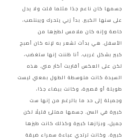
جسمها كان ناعم جدًا مثلما قلت ولا يدل
على سنها الكبير. بدأ زبي يتحرك ويبنتصب،
خاصة وإنه كان ملامس لطيزها من
الأسفل. هي بدأت تشعر به لإنه كان أصبح
كبير بشكل غريب. أنا ظننت إنها ستغضب،
لكن على العكس أقتربت أكثر مني. هذه
السيدة كانت متوسطة الطول بمعني ليست
طويلة أو قصيرة، وكانت بيضاء جدًا،
وجميلة إلى حد ما بالرغم من إنها ست
كبيرة في السن. جسمها ممتلئ قليلًا لكن
جميل، وبزازها كبيرة وكذلك كانت طيزها
كبيرة. وكانت ترتدي عباءة سمراء ضيقة