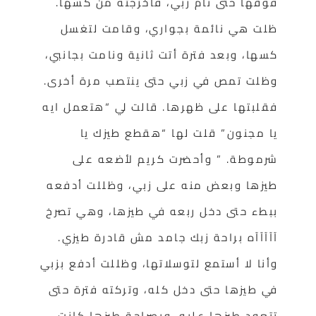
فوقها حتى نام زبي، فأخرجته من كسها.
ظلت هي نائمة بجواري، وقامت لتغسل
كسها، وبعد فترة أتت ثانية ونامت بجانبي،
وظلت تمص في زبي حتى ينتصب مرة أخرى.
فقلبتها على ظهرها. قالت لي “هتعمل ايه
يا مجنون” قلت لها “هقطع طيزك يا
شرموطة. ” وأحضرت كريم لأضعه على
طيزها وبعض منه على زبي، وظللت أدفعه
ببطء حتى دخل ربعه في طيزها، وهي تصرخ
آآآآآه براحة زبك جامد مش قادرة طيزي.
وأنا لا أستمع لتوسلاتها، وظللت أدفع بزبي
في طيزها حتى دخل كله، وتركته فترة حتى
تتعود طيزها عليه، وبصراحة طيزها كانت