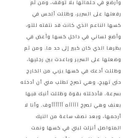
وأرضع في حلماتها بلا توقف، ومن ثم
رفعتها على السرير، وظللت ألحس في
كسها الناعم الذي كانت قد نتفته للتو،
وأضع لساني في داخل كسها وأعض في
بظرها الذي كان كبير إلى حد ما. ومن ثم
وضعتها على السرير وباعدت بين رجليها،
وظللت أدعك في كسها بزبي من الخارج
حتى تهيج، وهي تصرخ تطلب مني أن أدخله
بسرعة. فأدخلته بقوة وظللت أنيك فيها
بعنف وهي تصرخ آآآآآه أأأأأأوف. وأنا لا
أرحمها، وبعد نصف ساعة من النيك
المتواصل أنزلت لبني في كسها ونمت