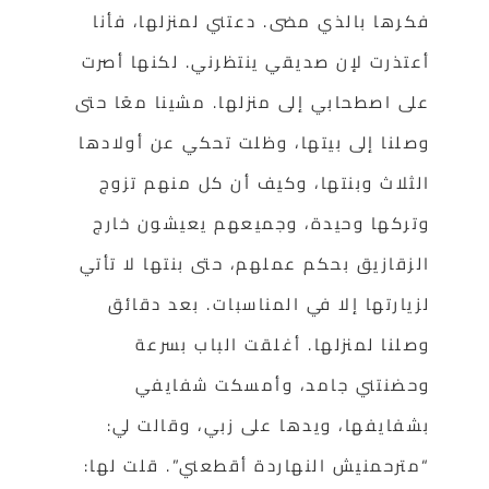
فكرها بالذي مضى. دعتني لمنزلها، فأنا
أعتذرت لإن صديقي ينتظرني. لكنها أصرت
على اصطحابي إلى منزلها. مشينا معًا حتى
وصلنا إلى بيتها، وظلت تحكي عن أولادها
الثلاث وبنتها، وكيف أن كل منهم تزوج
وتركها وحيدة، وجميعهم يعيشون خارج
الزقازيق بحكم عملهم، حتى بنتها لا تأتي
لزيارتها إلا في المناسبات. بعد دقائق
وصلنا لمنزلها. أغلقت الباب بسرعة
وحضنتني جامد، وأمسكت شفايفي
بشفايفها، ويدها على زبي، وقالت لي:
“مترحمنيش النهاردة أقطعني”. قلت لها: