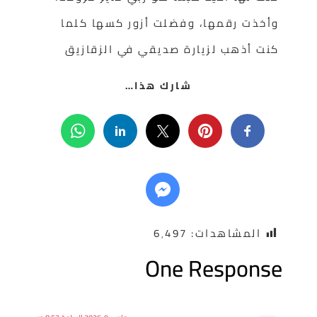
وأخذت رقمها، وفضلت أزور كسها كلما
كنت أذهب لزيارة صديقي في الزقازيق
شارك هذا…
المشاهدات:
6٬497
One Respons