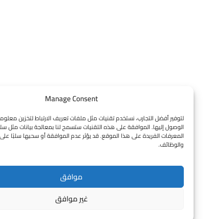
Manage Consent
لتوفير أفضل التجارب، نستخدم تقنيات مثل ملفات تعريف الارتباط لتخزين معلومات الجهاز و
الوصول إليها. الموافقة على هذه التقنيات ستسمح لنا بمعالجة بيانات مثل سلوك التصفح 
المعرفات الفريدة على هذا الموقع. قد يؤثر عدم الموافقة أو سحبها سلبًا على بعض الميز
والوظائف.
موافق
غير موافق