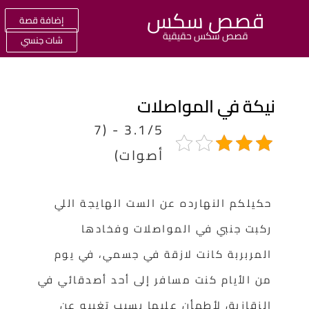
قصص سكس
إضافة قصة
قصص سكس حقيقية
شات جنسي
يكة في المواصلات
3.1/5 - (7
أصوات)
حكيلكم النهارده عن الست الهايجة اللي
ركبت جنبي في المواصلات وفخادها
المربربة كانت لازقة في جسمي، في يوم
من الأيام كنت مسافر إلى أحد أصدقائي في
الزقازيق لأطمأن عليها بسبب تغيبه عن