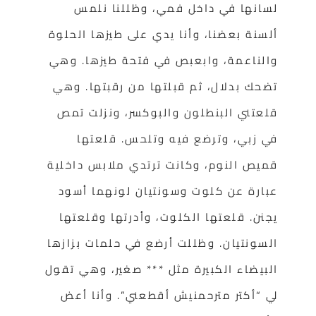
لسانها في داخل فمي، وظللنا نلمس
ألسنة بعضنا، وأنا يدي على طيزها الحلوة
والناعمة، وابعبص في فتحة طيزها. وهي
تضحك بدلال، ثم قبلتها من رقبتها. وهي
قلعتني البنطلون والبوكسر، ونزلت تمص
في زبي، وترضع فيه وتلحس. قلعتها
قميص النوم، وكانت ترتدي ملابس داخلية
عبارة عن كلوت وسونتيان لونهما أسود
يجنن. قلعتها الكلوت، وأدرتها وقلعتها
السونتيان. وظللت أرضع في حلمات بزازها
البيضاء الكبيرة مثل *** صغير، وهي تقول
لي “أكتر مترحمنيش أقطعني”. وأنا أعض