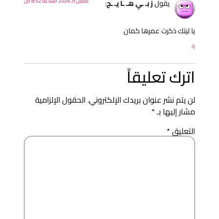
مارس 9, 2026 الساعة 8:52 ص
يقول
ز بـ ـي هـ ـا يـ ـج
:
ا ليتك ذكرت عمرها كمان
د
ترك تعليقاً
ن يتم نشر عنوان بريدك الإلكتروني.
الحقول الإلزامية
شار إليها بـ
*
لتعليق
*