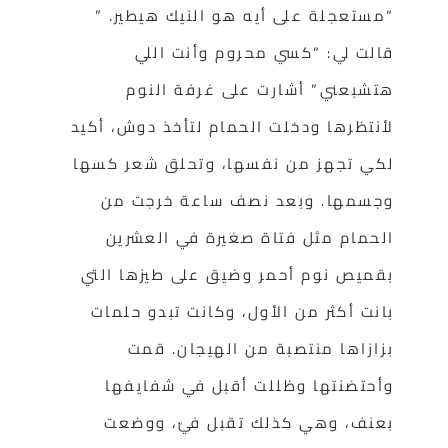
“مستعجلة على أيه هو النيك هيطير. ”
قالت لي: “كسي محروم وأنت اللي
هتشبعني” أشارت على غرفة النوم
لأنتظرها ودخلت الحمام لتأخذ دوش، أكيد
لكي تجهز من نفسها، وتحلق شعر كسها
وجسمها. وبعد نصف ساعة خرجت من
الحمام مثل فتاة صغيرة في العشرين
بقميص نوم أحمر وضيق على طيزها التي
بانت أكثر من الأول، وكانت تبدو حلمات
بزازاها منتصبة من الهيجان. قمت
وأحتضنتها وظللت أقبل في شفايفها
بعنف، وهي كذلك تقبل فيّ، ووضعت