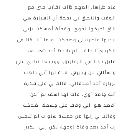
عند طيزها. المهم ظلت تقترب مني مع
الوقت وتلتصق بي بحجة أن السيارة هي
التي تحركها نحوي. وفجأة أمسكت بزبي
بيديها ونظرت لي وضحكت. وبما أننا كنا في
الكرسي الخلفي لم يلاحظ أحد شئ. بعد
قليل نزلنا في الزقازيق، ووجدها تنادي عليّ
وتسألني عن وجهتي. قلت لها أني ذاهب
لزيارة أحد أصدقائي. قالت لي على فكرة
أنت جامد أوي. قلت لها اسف لم أكن
أقصد هو اللي وقف على جسمك. ضحكت
وقالت لي إنها من خمسة سنوات لم تلمس
زب أحد بعد وفاة زوجها، لكن زبي الكبير