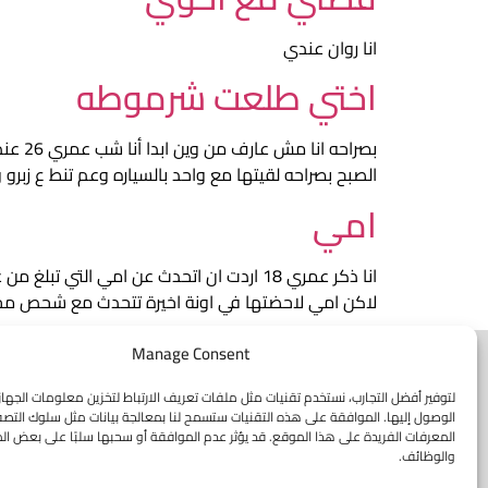
انا روان عندي
اختي طلعت شرموطه
الصبح بصراحه لقيتها مع واحد بالسياره وعم تنط ع ز
امي
لاكن امي لاحضتها في اونة اخيرة تتحدث مع شحص مج
Manage Consent
لتوفير أفضل التجارب، نستخدم تقنيات مثل ملفات تعريف الارتباط لتخزين معلومات الجهاز
الوصول إليها. الموافقة على هذه التقنيات ستسمح لنا بمعالجة بيانات مثل سلوك التصف
المعرفات الفريدة على هذا الموقع. قد يؤثر عدم الموافقة أو سحبها سلبًا على بعض الم
الرئيسية
مشاركة 
والوظائف.