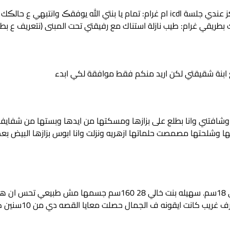
قصة (مراهقين) البارت الاول غرام: ماما انا نازلة عالمرڪز عندي جلسة icdl ام غرام: تمام يا
ريقي غرام: طيب نازلة استناك مع رفيقتي تحت المبنى (نتعريف ع بطلتن
ابنة شقيقتي لكن اريد منكم فقط موافقة لكي ابدء
ا وشافتني وانا بطلع على بزازها ومسكتها من ايدها وبستها من شف
 وشلحتها مصمصت حلماتها ازهريه ونزلت وانا ابوس بزازها البيض بع
أنا سليم 30سنه طولي 175سم جسمي مظبوط وبتاعي 18سم. سهيله بنت خ
ونه ف الجمال حصلت معايا القصه دي من 10سنين كده يعني كان عندي 20 سنه […]