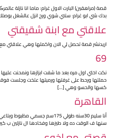
بدك شي ابو غرام: ستني شوي ورح انزل عالشغل بوصلك بط
علاقتي مع ابنة شقيقتي
اريدنشر قصة تحصل لي الان واكملها وهي علاقتي مع 
69
نكت اختي اول مره بعد ما شفت ابزازها ونمحنت عليه
حملتها ورحط على غرفتها ورميتها عتخت وجلست فوقها
كسها والحسو وهي […]
القاهرة
سنها ف الوقت ده ولا طيزها وفخادها ال نازلين ب كيرف غريب كانت ايق
قصتي مع اخوي