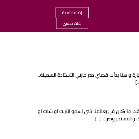
إضافة قصة
شات جنسي
ارة و هنا بدأت قصتي مع جارتي الأستاذة السمينة..
]
وقت ما ڪان في بعالمنا شي اسمو انترنت او شات او
ك والمسنجر وصرت […]