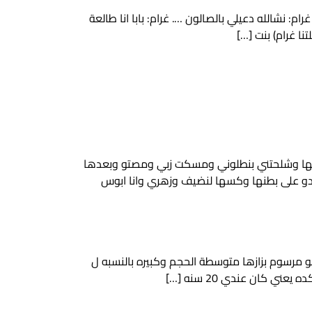
 بنتي الله يوفقڪ وانتبهي ع حالڪك غرام: نشالله دعيلي بالصالون …. غرام: بابا انا طالعة
ا غرام) بنت […]
ايفها وشلحتني بنطلوني ومسكت زبي ومصتو وبعدها
دو على بطنها وكسها لنضيف وزهري وانا ابوس
الي 28 160سم جسمها مش طبيعي تحس ان هو مرسوم بزازها متوسطة الحجم وكبيره بالنسبه ل