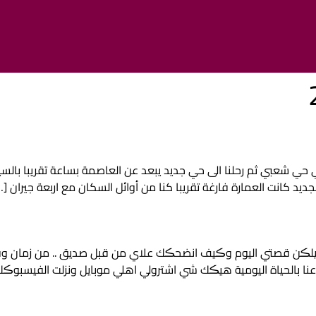
 حي شعبي ثم رحلنا الى حي جديد يبعد عن العاصمة بساعة تقريبا بالسي
الجديد كانت العمارة فارغة تقريبا كنا من أوائل السكان مع اربعة جيران […
 رح احڪيلڪن قصتي اليوم وڪيف انضحڪك علاي من قبل صديق .. من زمان 
عنا بالحياة اليومية هيڪك شي اشترولي اهلي موبايل ونزلت الفيسبوڪ