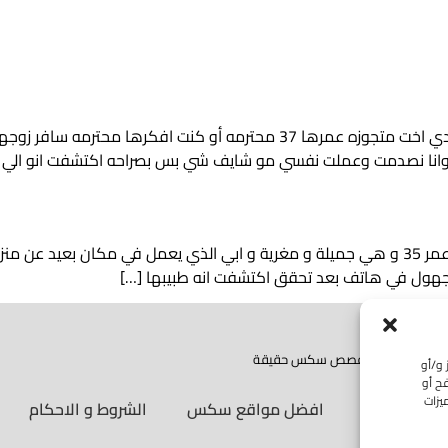
برو وانا نصدمت وعملت نفسي مو شايف شي بس بصراحه اكتشفت انو الي 
انا ذكر عمري 18 اردت ان اتحدث عن امي التي تبلغ من عمر 35 و هي جميلة و مغرية و ابي الذي
هول في هاتف بعد تحقق اكتشفت انه طبيبها […]
موقع قصص سكس حقيقة
 و/أو
ح أو
يزات
قصص سكس
افضل مواقع سكس
الشروط و الاحكام