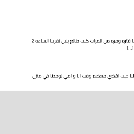
بصراحه انا مش عارف من وين ابدا أنا شب عمري 26 عندي اخت متجوزه عمرها 37 محترمه أو كنت افكرها محترمه سافر زوجها فتره ومره من المرات كنت طالع بليل تقريبا الساعه 2
[…]
 يعمل في مكان بعيد عن منزلنا حيت اقضي معضم وقت انا و امي لوحدنا في منزل