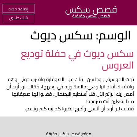
قصص سكس
إضافة قصة
قصص سكس حقيقية
شات جنسي
وسم:
سكس ديوث
 ديوث في حفلة توديع
روس
موسيقى وجلسن البنات على الصوفاية واقترب جوني وهو
 أمام لارا وهي جالسة وزبه في وجهها، فقالت نور أريد أن
 الرائع الآن فلا أستطيع الاحتمال، فقالوا لها صديقاتها
علين أنت متزوجة!.
ارا أريد أن أتسلى وأمرح انظروا كم زبه كبير وناعم،
موقع قصص سكس حقيقة