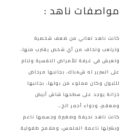
مواصفات ناهد :
كانت ناهد تعاني من ضعف شخصية
وترتعب وتخاف من أي شخص يقترب منها،
وتعيش في غرفة للأمراض النفسية وتنام
على السرير له شaباك، بجانبها مرحاض
للتبول وكان مملوء من بولها، بجانبها
خزانة يوجد على سطحها شاش أبيض
ومعقم، ودواء أحمر الخ…
كانت ناهد نحيفة وصغيرة وجسمها ناعم
وبشرتها ناعمة الملمس، وملامح طفولية