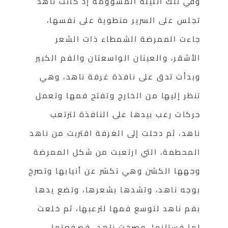
وفي تلك الليلة المشؤومة إذ كانت ناهد
تجلس على السرير منطوية على نفسها،
جاءت الممرضة الشمطاء ذات الشعر
الأشقر، والعينان الواسعتان والفم الكبير
وبدأت تدق على نافذة غرفة ناهد، وهي
تنظر إليها من الخارج وتفتح فمها وتعمل
حركات رعب بيدها على النافذة لترتعب
ناهد، ثم دخلت إلى الغرفة اقتربت من ناهد
المحطمة، التي ارتعبت من شكل الممرضة
وجهها الكشن وهي تكشر عن أنيابها وتصرخ
بوجه ناهد، وتشدها بشعرها، وتضع يدها
بفم ناهد لتوسع فمها لترعبها، ثم خلعت
لها فستانها، وصرخت ناهد، فصفعتها