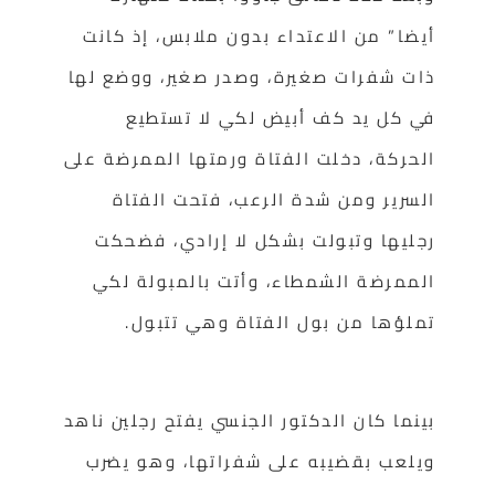
أيضا” من الاعتداء بدون ملابس، إذ كانت
ذات شفرات صغيرة، وصدر صغير، ووضع لها
في كل يد كف أبيض لكي لا تستطيع
الحركة، دخلت الفتاة ورمتها الممرضة على
السرير ومن شدة الرعب، فتحت الفتاة
رجليها وتبولت بشكل لا إرادي، فضحكت
الممرضة الشمطاء، وأتت بالمبولة لكي
تملؤها من بول الفتاة وهي تتبول.
بينما كان الدكتور الجنسي يفتح رجلين ناهد
ويلعب بقضيبه على شفراتها، وهو يضرب