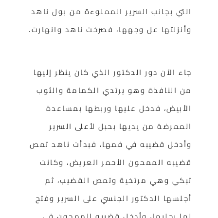
التي بجانب السرير المملوءة من بول ناهد
وأنزلتها عل وجهها، فصرخت ناهد وانهارت.
جاء الآن دور الدكتور الذي كان ينظر إليها
من النافذة وهو يرتدي الكمامة والثوب
الأبيض، فدخل عليها وربطها بمساعدة
الممرضة من يديها بحبل لأعلى السرير
وأدخل قضيبه في فمها، فبدأت ناهد تمص
قضيبه الممحون الأحمر العريض، وكانت
تبكي وهي مرتخية وتمص القضيب، ثم
أجلسها الدكتور الجنسي على السرير وفتح
لها رجليها، وأدخل قضيبه الممحون في