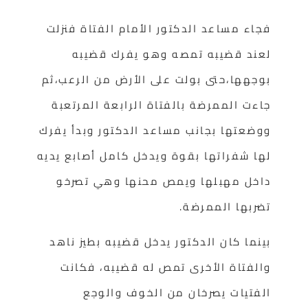
فجاء مساعد الدكتور الأمام الفتاة فنزلت
لعند قضيبه تمصه وهو يفرك قضيبه
بوجهها،حتى بولت على الأرض من الرعب،ثم
جاءت الممرضة بالفتاة الرابعة المرتعبة
ووضعتها بجانب مساعد الدكتور وبدأ يفرك
لها شفراتها بقوة ويدخل كامل أصابع يديه
داخل مهبلها ويمص محنها وهي تصرخو
تضربها الممرضة.
بينما كان الدكتور يدخل قضيبه بطيز ناهد
والفتاة الأخرى تمص له قضيبه، فكانت
الفتيات يصرخان من الخوف والوجع