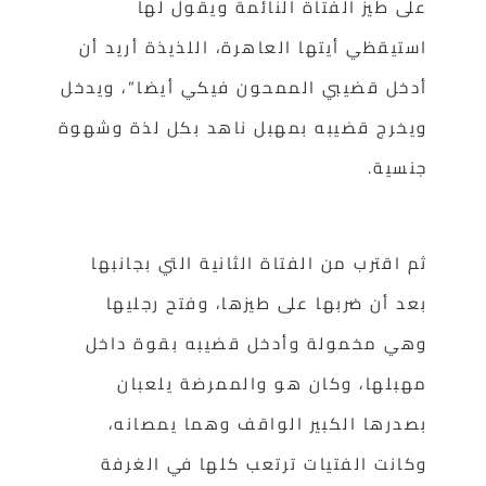
على طيز الفتاة النائمة ويقول لها
استيقظي أيتها العاهرة، اللذيذة أريد أن
أدخل قضيبي الممحون فيكي أيضا”، ويدخل
ويخرج قضيبه بمهبل ناهد بكل لذة وشهوة
جنسية.
ثم اقترب من الفتاة الثانية التي بجانبها
بعد أن ضربها على طيزها، وفتح رجليها
وهي مخمولة وأدخل قضيبه بقوة داخل
مهبلها، وكان هو والممرضة يلعبان
بصدرها الكبير الواقف وهما يمصانه،
وكانت الفتيات ترتعب كلها في الغرفة