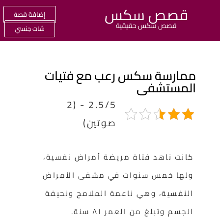
قصص سكس
إضافة قصة
قصص سكس حقيقية
شات جنسي
مارسة سكس رعب مع فتيات
لمستشفى
2.5/5 - (2
صوتين)
كانت ناهد فتاة مريضة أمراض نفسية،
ولها خمس سنوات في مشفى الأمراض
النفسية، وهي ناعمة الملامح ونحيفة
الجسم وتبلغ من العمر ١٨ سنة.