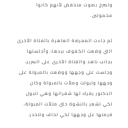
وتصرخ بصوت منخفض لأنهم كانوا
مخمولين.
ثم جاءت الممرضة العاهرة بالفتاة الأخرى
التي وضعت الكفوف بيدها، وأجلستها
بجانب ناهد والفتاة الأخرى على السرير،
وجلست على وجهها ووضعت بالمبولة على
وجهها وتبولت وملأت بالمبولة وكان
الدكتور يفرك لها شفراتها وهي تتبول
لكي تشعر بالنشوة حتى متلأت المبولة،
فرمتها عل وجهها لكي تخاف وتتخدر.