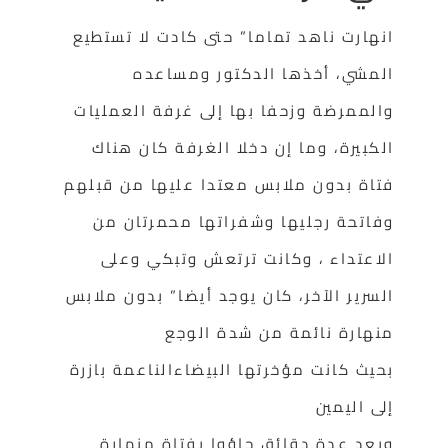
انهارت ناهد تماما” حتى كادت لا تستطيع
المشي، أخذها الدكتور ومساعده
والممرضة وزحفا بها إلى غرفة العمليات
الكبيرة، وما إن دخلا الغرفة كان هناك
فتاة بدون ملابس معتدا عليها من قبلهم
وفاتحة رجليها وشفراتها محمرتان من
الاعتداء ، وكانت ترتعش وتبكي وعلى
السرير الآخر، كان يوجد أيضا” بدون ملابس
منهارة نائمة من شدة الوجع
بحيث كانت مؤخرتها البيضاءالناعمة بازرة
إلى اليمين
وبعد عدة دقائق جاؤوا بفتاة منهارة