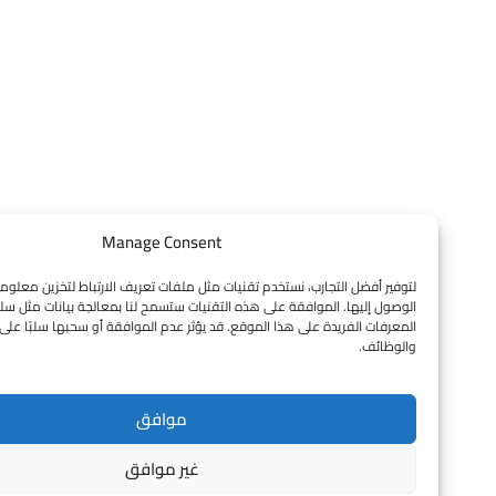
Manage Consent
لتوفير أفضل التجارب، نستخدم تقنيات مثل ملفات تعريف الارتباط لتخزين معلومات الجهاز و
الوصول إليها. الموافقة على هذه التقنيات ستسمح لنا بمعالجة بيانات مثل سلوك التصفح 
المعرفات الفريدة على هذا الموقع. قد يؤثر عدم الموافقة أو سحبها سلبًا على بعض الميز
والوظائف.
موافق
غير موافق