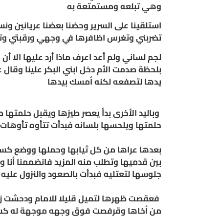
وهي تبلعه ومستمتعة به
استلقينا على السرير وحضنا بعضنا عريانين ونس
تضربني وتغرس اظافرها في وجهي ورقبتي وتق
لجم لساني ولم أعد اعرف ماذا أرد عليها الا 
بلحظة صدمت الأم دخل ابني البكر علينا وقال
يدها لتصفعه لكنه أمسك بيدها
وباليد الأخرى بدأ يعصر طيزها ويقبل حلمتها
حلمتها ويلحسها بلسانه فبدأت تتأوه تأوهات
بعدها عراها من كل ثيابها وحملها ووضع كس
بين قدميها وتطلب منه المزيد فانضممنا أنا 
جلوسها لتعتليه فبدأت بالصعود والنزول عليه
فعقصت ظهرها لتميل قليلا للامام ودحشت زبي 
من أخاها وقرفصت فوق وجهه موجهة له كسها