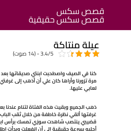
قصص سكس
قصص سكس حقيقية
عيلة منتاكة
3.4/5 - (14 صوت)
كنا في الصيف واصطحبت ابنتي صديقاتها بعد ا
مرة تزورنا وأراها كان علي أن أذهب إلى غرفت
لعابي عليها.
ذهب الجميع وبقيت هذه الفتاة لتنام عندنا 
غرفتها ألقي نظرة خاطفة من خلال ثقب الباب 
قضيبي ينتصب شاهدت سوزي تمسك برأس ابنتي 
أحلبه بسرعة حقيقية الى أن انفعلت وبدأت اطل