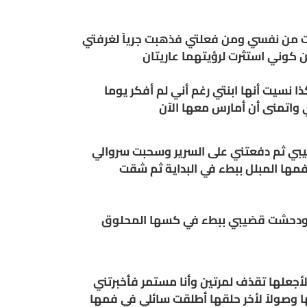
 من نفسي ومن فعلتي فذهبت جرياً لغرفتي
 كوني استثرت لرؤيتهما عاريتان
 نسيت أنها ابنتي رغم أني لم أفكر يوما
 واتمنى أن أمارس معها الآن
بي ثم دفعتني على السرير وسحبت سروالي
مها المبلل ببطء في البداية ثم شقت
 ودحشت قضيبي ببطء في كسها المحلوق
أجعلها تقذف لمرتين وأنا مستمر فأخبرتني
 وصولاً لأخر حلقها أطلقت سائلي في فمها