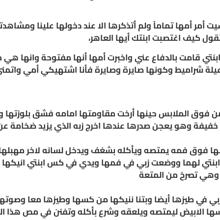
يت أمر أمها تماماً ولم أتذكرها الا عند دخولها علينا ومشاه
ول كيف اغتصبت ابنتك أيها العاهر،
أن ابنتي قامت بالدفاع عني واخبرت أمها أنها مفتوحة وانها 
 عيلة شراميط وكونها صايرة وصايرة فأنا اشتهيكي أمي واتمن
 من فوق الملابس حينها أرخت مقاومتها امامه فشق بلوزتها و
 خفيفة وهو يعجن صدرها عندها اخرج زبه الذي يزيد ضخامة ع
ها فوق فمه يمتصه ويأكله بشغف ويدخل لسانه لاخر مهبله
وابنتي لهما ووضعت زبي في فمها ويدي في كس ابنتي انيكها ب
 وهي تصرخ من المتعة
في طيزها أيضا وبتنا ننيكها من كسها وطيزها معا وصوتها ي
 الابيض ليمتصه ويلعقه وشرع بأكله وتفنن في مص هذا ال