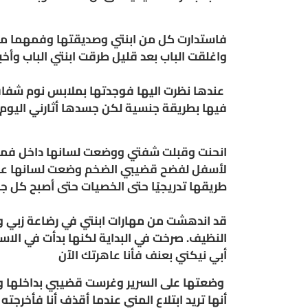
فاستدارت كل من ابنتي وصديقتها وفمهما مف
واغلقت الباب بعد قليل طرقت ابنتي الباب وأخ
عندها نظرت اليها فوجدتها بملابس نوم شفافة 
فيها بطريقة جنسية لكن جسدها أثارني اليوم
انحنت وقبلت شفتي ووضعت لسانها داخل فمي.
لأسفل لفضح قضيبي الضخم وضعت لسانها على ر
طريقها تدريجيًا حتى الخصيات حتى أصبح كل جز
قد اندهشت من مهارات ابنتي في رضاعة زبي
النظيف. صرخت في البداية لكنها بدأت في الاست
أبي نيكني بعنف فأنا عاهرتك الآن
وضعتها على السرير وغرست قضيبي بداخلها وبد
أنها تريد ابتلاع المني عندما أقذف أنا فأخ