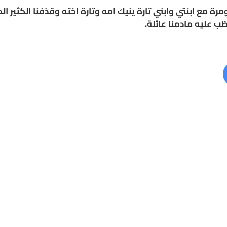
ومرة مع ابنتي وابني تارة ينيك امه وتارة اخته وقذفنا الكثير 
ب عليه مادمنا عائلة.