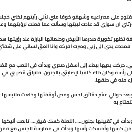
توح على مصراعيه وشهقو خوفا مني لأني رأيتهم لكني خجلت
برتني ان سوزي قد عادت لبيتها وسألت عما فعلت لرؤيتهما وعن
تظهر تكويرة صدرها الأبيض وحلماتها البارزة عند رؤيتها هكذا
 فمددت يدي الى زبي وصرت افركه وانا العق لساني على شفتي
 حركت يديها ببطء إلى أسفل صدري وبدأت في اللعب مع قضي
أسه وكان ذلك كافياً لإصابتي بالجنون. فانزلق قضيبي في ف
ء منه في حلقها.
 وبعد حوالي عشر دقائق لحس ومص أوقفتها وخلعت ملابسها
متاع به
أت في تقبيلها بجنون….. اللعنة كسك ضيق…. تابعت أنيكها ل
رجته من كسها وأمسكت رأسها وبدأت في ممارسة الجنس مع فمها