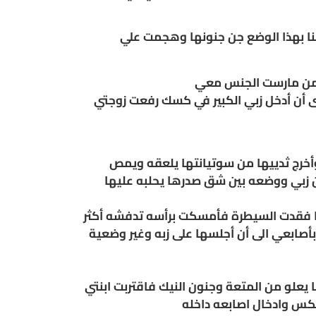
دتنا بهذا الوضع جن جنونها وهجمت علي
هي من مارست الجنس معي
ى أن أدخل زبي الكبير في كسك رفعت زوجتي
أخرج ثدييها من سوتيانتها يلعقه ويمص
ن زبي ووضعه بين شق صدرها يحلبه عليها
ا فقدت السيطرة فأمسكت برأسه تدفشه أكثر
أصابعي الى أن أجلسها على زبه وغير وضعية
علو من المتعة وجنون النيك فاقتربت ابنتي
كس وادخال اصابعه داخله